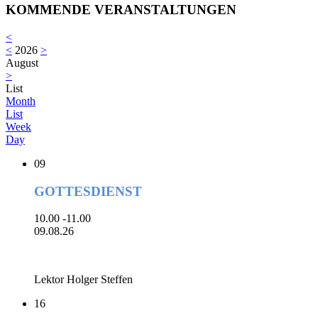
KOMMENDE VERANSTALTUNGEN
<
<
2026
>
August
>
List
Month
List
Week
Day
09
GOTTESDIENST
10.00 -11.00
09.08.26
Lektor Holger Steffen
16