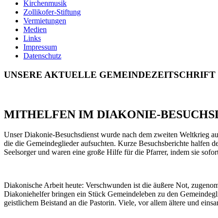
Kirchenmusik
Zollikofer-Stiftung
Vermietungen
Medien
Links
Impressum
Datenschutz
UNSERE AKTUELLE GEMEINDEZEITSCHRIFT
MITHELFEN IM DIAKONIE-BESUCHS
Unser Diakonie-Besuchsdienst wurde nach dem zweiten Weltkrieg auf
die die Gemeindeglieder aufsuchten. Kurze Besuchsberichte halfen d
Seelsorger und waren eine große Hilfe für die Pfarrer, indem sie sofo
Diakonische Arbeit heute: Verschwunden ist die äußere Not, zugenom
Diakoniehelfer bringen ein Stück Gemeindeleben zu den Gemeindegl
geistlichem Beistand an die Pastorin. Viele, vor allem ältere und e