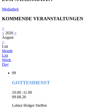
Mediathek
KOMMENDE VERANSTALTUNGEN
<
<
2026
>
August
>
List
Month
List
Week
Day
09
GOTTESDIENST
10.00 -11.00
09.08.26
Lektor Holger Steffen