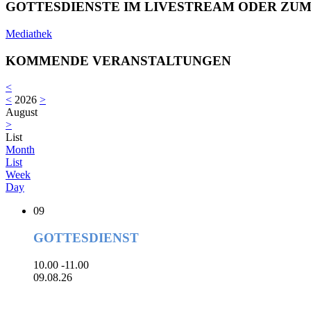
GOTTESDIENSTE IM LIVESTREAM ODER ZU
Mediathek
KOMMENDE VERANSTALTUNGEN
<
<
2026
>
August
>
List
Month
List
Week
Day
09
GOTTESDIENST
10.00 -11.00
09.08.26