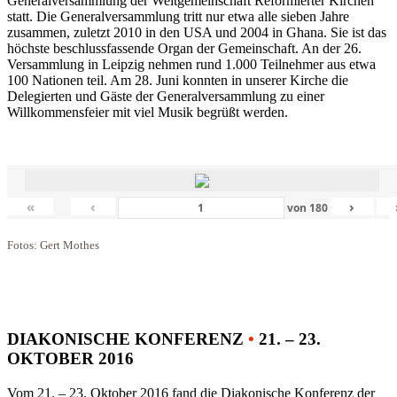
Generalversammlung der Weltgemeinschaft Reformierter Kirchen
statt. Die Generalversammlung tritt nur etwa alle sieben Jahre
zusammen, zuletzt 2010 in den USA und 2004 in Ghana. Sie ist das
höchste beschlussfassende Organ der Gemeinschaft. An der 26.
Versammlung in Leipzig nehmen rund 1.000 Teilnehmer aus etwa
100 Nationen teil. Am 28. Juni konnten in unserer Kirche die
Delegierten und Gäste der Generalversammlung zu einer
Willkommensfeier mit viel Musik begrüßt werden.
«
‹
›
von
180
Fotos: Gert Mothes
DIAKONISCHE KONFERENZ
•
21. – 23.
OKTOBER 2016
Vom 21. – 23. Oktober 2016 fand die Diakonische Konferenz der