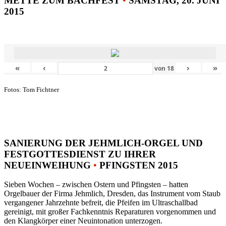
METTE ZUM BACHFEST
•
SAMSTAG, 20. JUNI
2015
«
‹
›
»
von
18
Fotos: Tom Fichtner
SANIERUNG DER JEHMLICH-ORGEL UND
FESTGOTTESDIENST ZU IHRER
NEUEINWEIHUNG
•
PFINGSTEN 2015
Sieben Wochen – zwischen Ostern und Pfingsten – hatten
Orgelbauer der Firma Jehmlich, Dresden, das Instrument vom Staub
vergangener Jahrzehnte befreit, die Pfeifen im Ultraschallbad
gereinigt, mit großer Fachkenntnis Reparaturen vorgenommen und
den Klangkörper einer Neuintonation unterzogen.