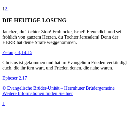
1
2
...
DIE HEUTIGE LOSUNG
Jauchze, du Tochter Zion! Frohlocke, Israel! Freue dich und sei
fröhlich von ganzem Herzen, du Tochter Jerusalem! Denn der
HERR hat deine Strafe weggenommen.
Zefanja 3,14-15
Christus ist gekommen und hat im Evangelium Frieden verkündigt
euch, die ihr fern wart, und Frieden denen, die nahe waren.
Epheser 2,17
© Evangelische Brüder-Unität – Herrnhuter Brüdergemeine
Weitere Informationen finden Sie hier
↑