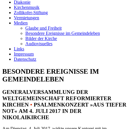
Diakonie
Kirchenmusik
Zollikofer-Stiftung
Vermietungen
Medien
Glaube und Freiheit
Besondere Ereignisse im Gemeindeleben
Bilder der Kirche
Audiovisuelles
Links
Impressum
Datenschutz
BESONDERE EREIGNISSE IM
GEMEINDELEBEN
GENERALVERSAMMLUNG DER
WELTGEMEINSCHAFT REFORMIERTER
KIRCHEN
•
PSALMENKONZERT »AUS TIEFER
NOT« AM 4. JULI 2017 IN DER
NIKOLAIKIRCHE
Am Dienstag, 4. Juli 2017, wirkte unsere Kantorei mit im