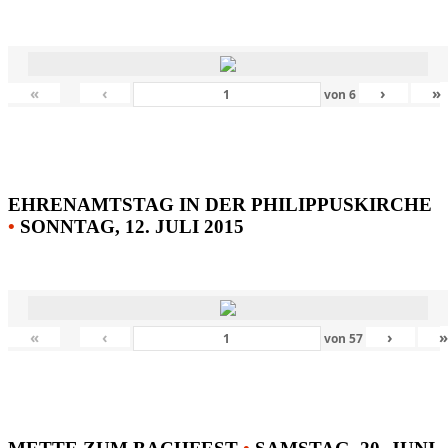
«
‹
›
»
von
6
EHRENAMTSTAG IN DER PHILIPPUSKIRCHE
•
SONNTAG, 12. JULI 2015
«
‹
›
von
57