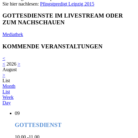
Sie hier nachlesen:
Pfingstpredigt Leipzig 2015
GOTTESDIENSTE IM LIVESTREAM ODER
ZUM NACHSCHAUEN
Mediathek
KOMMENDE VERANSTALTUNGEN
<
<
2026
>
August
>
List
Month
List
Week
Day
09
GOTTESDIENST
10.00 -11.00