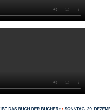
EIBT DAS BUCH DER BÜCHER«
•
SONNTAG, 20. DEZEMB