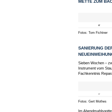
METTE ZUM BA
«
Fotos: Tom Fichtner
SANIERUNG DER
NEUEINWEIHU
Sieben Wochen – zwi
Instrument vom Staub
Fachkenntnis Repara
«
Fotos: Gert Mothes
Im Abendmahlsgottes