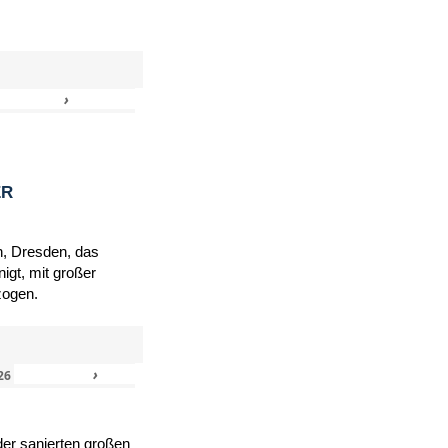
›
»
ER
h, Dresden, das
igt, mit großer
zogen.
›
»
26
er sanierten großen