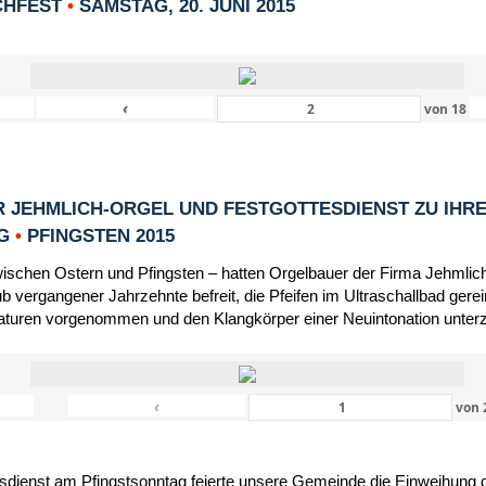
CHFEST
•
SAMSTAG, 20. JUNI 2015
‹
von
18
 JEHMLICH-ORGEL UND FESTGOTTESDIENST ZU IHR
NG
•
PFINGSTEN 2015
schen Ostern und Pfingsten – hatten Orgelbauer der Firma Jehmlic
 vergangener Jahrzehnte befreit, die Pfeifen im Ultraschallbad gerein
turen vorgenommen und den Klangkörper einer Neuintonation unter
‹
von
dienst am Pfingstsonntag feierte unsere Gemeinde die Einweihung d