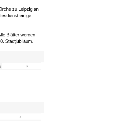
Kirche zu Leipzig an
tesdienst einige
le Blätter werden
. Stadtjubiläum.
›
»
6
›
»