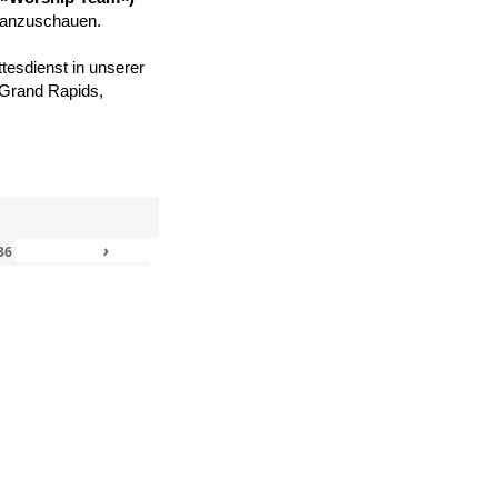
 anzuschauen.
tesdienst in unserer
, Grand Rapids,
›
»
36