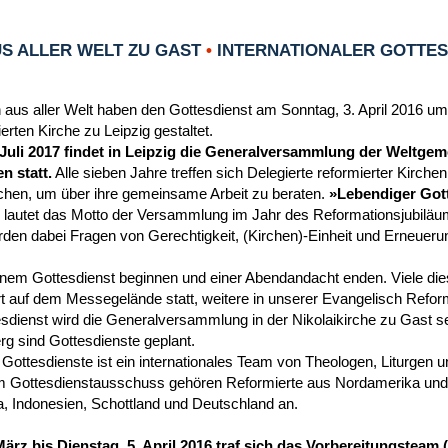
S ALLER WELT ZU GAST
•
INTERNATIONALER GOTTESD
 aus aller Welt haben den Gottesdienst am Sonntag, 3. April 2016 um
rten Kirche zu Leipzig gestaltet.
 Juli 2017 findet in Leipzig die Generalversammlung der Weltgem
n statt.
Alle sieben Jahre treffen sich Delegierte reformierter Kirche
chen, um über ihre gemeinsame Arbeit zu beraten.
»Lebendiger Gott
 lautet das Motto der Versammlung im Jahr des Reformationsjubiläu
en dabei Fragen von Gerechtigkeit, (Kirchen)-Einheit und Erneueru
einem Gottesdienst beginnen und einer Abendandacht enden. Viele die
t auf dem Messegelände statt, weitere in unserer Evangelisch Reform
dienst wird die Generalversammlung in der Nikolaikirche zu Gast se
g sind Gottesdienste geplant.
 Gottesdienste ist ein internationales Team von Theologen, Liturgen 
 Gottesdienstausschuss gehören Reformierte aus Nordamerika und 
a, Indonesien, Schottland und Deutschland an.
März bis Dienstag, 5. April 2016 traf sich das Vorbereitungstea