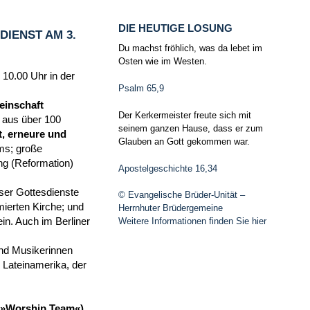
DIE HEUTIGE LOSUNG
IENST AM 3.
Du machst fröhlich, was da lebet im
Osten wie im Westen.
 10.00 Uhr in der
Psalm 65,9
einschaft
Der Kerkermeister freute sich mit
n aus über 100
seinem ganzen Hause, dass er zum
, erneure und
Glauben an Gott gekommen war.
ms; große
ng (Reformation)
Apostelgeschichte 16,34
ser Gottesdienste
© Evangelische Brüder-Unität –
ierten Kirche; und
Herrnhuter Brüdergemeine
in. Auch im Berliner
Weitere Informationen finden Sie hier
und Musikerinnen
Lateinamerika, der
m (»Worship Team«)