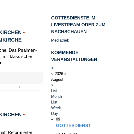
GOTTESDIENSTE IM
LIVESTREAM ODER ZUM
NACHSCHAUEN
KIRCHEN
•
AIKIRCHE
Mediathek
irche. Das Psalmen-
KOMMENDE
, mit klassischer
VERANSTALTUNGEN
n.
<
<
2026
>
August
>
›
»
List
Month
List
Week
Day
KIRCHEN
•
09
GOTTESDIENST
haft Reformierter