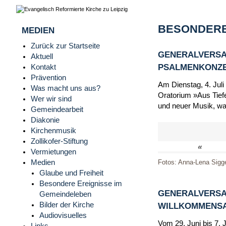
BESONDERE
MEDIEN
Zurück zur Startseite
GENERALVERSA
Aktuell
PSALMENKONZERT
Kontakt
Prävention
Am Dienstag, 4. Juli
Was macht uns aus?
Oratorium »Aus Tiefe
Wer wir sind
und neuer Musik, wa
Gemeindearbeit
Diakonie
Kirchenmusik
Zollikofer-Stiftung
«
Vermietungen
Medien
Fotos: Anna-Lena Sigg
Glaube und Freiheit
Besondere Ereignisse im
GENERALVERSA
Gemeindeleben
Bilder der Kirche
WILLKOMMENSAB
Audiovisuelles
Vom 29. Juni bis 7. 