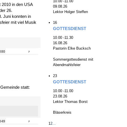
10.00 -11.00
zt 2010 in den USA
09.08.26
der 26.
Lektor Holger Steffen
. Juni konnten in
eier mit viel Musik
16
GOTTESDIENST
10.00 -11.30
16.08.26
Pastorin Elke Bucksch
›
»
180
Sommergottesdienst mit
Abendmahlsfeier
23
GOTTESDIENST
 Gemeinde statt:
10.00 -11.00
23.08.26
Lektor Thomas Borst
Bläserkreis
›
»
149
1
2
...