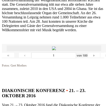
Generalversammlung der Weltgemeinschaft Reformierter Kirchen
statt. Die Generalversammlung tritt nur etwa alle sieben Jahre
zusammen, zuletzt 2010 in den USA und 2004 in Ghana. Sie ist das
höchste beschlussfassende Organ der Gemeinschaft. An der 26.
Versammlung in Leipzig nehmen rund 1.000 Teilnehmer aus etwa
100 Nationen teil. Am 28. Juni konnten in unserer Kirche die
Delegierten und Gäste der Generalversammlung zu einer
Willkommensfeier mit viel Musik begrüßt werden.
«
‹
›
von
180
Fotos: Gert Mothes
DIAKONISCHE KONFERENZ
•
21. – 23.
OKTOBER 2016
Vom 21. – 23. Oktober 2016 fand die Diakonische Konferenz der