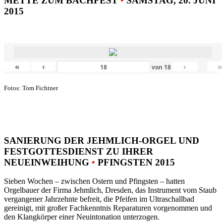
METTE ZUM BACHFEST
•
SAMSTAG, 20. JUNI
2015
«
‹
›
von
18
Fotos: Tom Fichtner
SANIERUNG DER JEHMLICH-ORGEL UND
FESTGOTTESDIENST ZU IHRER
NEUEINWEIHUNG
•
PFINGSTEN 2015
Sieben Wochen – zwischen Ostern und Pfingsten – hatten
Orgelbauer der Firma Jehmlich, Dresden, das Instrument vom Staub
vergangener Jahrzehnte befreit, die Pfeifen im Ultraschallbad
gereinigt, mit großer Fachkenntnis Reparaturen vorgenommen und
den Klangkörper einer Neuintonation unterzogen.