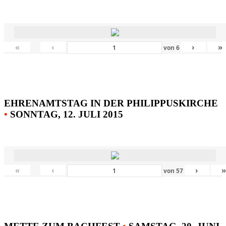
«
‹
›
»
von
6
EHRENAMTSTAG IN DER PHILIPPUSKIRCHE
•
SONNTAG, 12. JULI 2015
«
‹
›
von
57