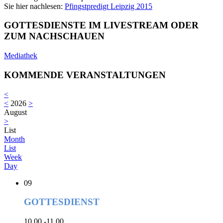
Sie hier nachlesen:
Pfingstpredigt Leipzig 2015
GOTTESDIENSTE IM LIVESTREAM ODER
ZUM NACHSCHAUEN
Mediathek
KOMMENDE VERANSTALTUNGEN
<
<
2026
>
August
>
List
Month
List
Week
Day
09
GOTTESDIENST
10.00 -11.00