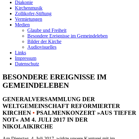
Diakonie
Kirchenmusik
Zollikofer-Stiftung
Vermietungen
Medien
Glaube und Freiheit
Besondere Ereignisse im Gemeindeleben
Bilder der Kirche
Audiovisuelles
Links
Impressum
Datenschutz
BESONDERE EREIGNISSE IM
GEMEINDELEBEN
GENERALVERSAMMLUNG DER
WELTGEMEINSCHAFT REFORMIERTER
KIRCHEN
•
PSALMENKONZERT »AUS TIEFER
NOT« AM 4. JULI 2017 IN DER
NIKOLAIKIRCHE
Am Dienstag, 4. Juli 2017, wirkte unsere Kantorei mit im