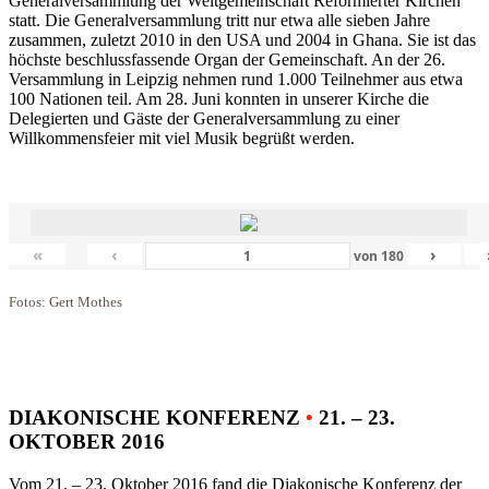
Generalversammlung der Weltgemeinschaft Reformierter Kirchen
statt. Die Generalversammlung tritt nur etwa alle sieben Jahre
zusammen, zuletzt 2010 in den USA und 2004 in Ghana. Sie ist das
höchste beschlussfassende Organ der Gemeinschaft. An der 26.
Versammlung in Leipzig nehmen rund 1.000 Teilnehmer aus etwa
100 Nationen teil. Am 28. Juni konnten in unserer Kirche die
Delegierten und Gäste der Generalversammlung zu einer
Willkommensfeier mit viel Musik begrüßt werden.
«
‹
›
von
180
Fotos: Gert Mothes
DIAKONISCHE KONFERENZ
•
21. – 23.
OKTOBER 2016
Vom 21. – 23. Oktober 2016 fand die Diakonische Konferenz der