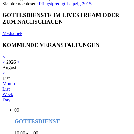
Sie hier nachlesen:
Pfingstpredigt Leipzig 2015
GOTTESDIENSTE IM LIVESTREAM ODER
ZUM NACHSCHAUEN
Mediathek
KOMMENDE VERANSTALTUNGEN
<
<
2026
>
August
>
List
Month
List
Week
Day
09
GOTTESDIENST
10.00 -11.00