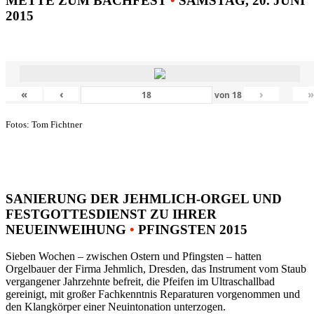
METTE ZUM BACHFEST
•
SAMSTAG, 20. JUNI
2015
«
‹
›
von
18
Fotos: Tom Fichtner
SANIERUNG DER JEHMLICH-ORGEL UND
FESTGOTTESDIENST ZU IHRER
NEUEINWEIHUNG
•
PFINGSTEN 2015
Sieben Wochen – zwischen Ostern und Pfingsten – hatten
Orgelbauer der Firma Jehmlich, Dresden, das Instrument vom Staub
vergangener Jahrzehnte befreit, die Pfeifen im Ultraschallbad
gereinigt, mit großer Fachkenntnis Reparaturen vorgenommen und
den Klangkörper einer Neuintonation unterzogen.