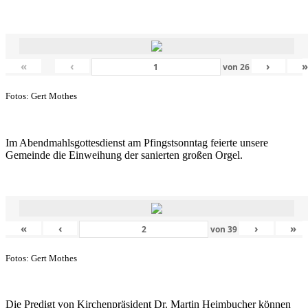
«
‹
›
von
26
Fotos: Gert Mothes
Im Abendmahlsgottesdienst am Pfingstsonntag feierte unsere
Gemeinde die Einweihung der sanierten großen Orgel.
«
‹
›
»
von
39
Fotos: Gert Mothes
Die Predigt von Kirchenpräsident Dr. Martin Heimbucher können