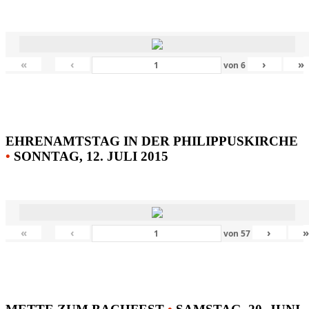
«
‹
›
»
von
6
EHRENAMTSTAG IN DER PHILIPPUSKIRCHE
•
SONNTAG, 12. JULI 2015
«
‹
›
von
57