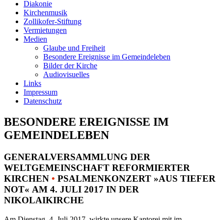
Diakonie
Kirchenmusik
Zollikofer-Stiftung
Vermietungen
Medien
Glaube und Freiheit
Besondere Ereignisse im Gemeindeleben
Bilder der Kirche
Audiovisuelles
Links
Impressum
Datenschutz
BESONDERE EREIGNISSE IM
GEMEINDELEBEN
GENERALVERSAMMLUNG DER
WELTGEMEINSCHAFT REFORMIERTER
KIRCHEN
•
PSALMENKONZERT »AUS TIEFER
NOT« AM 4. JULI 2017 IN DER
NIKOLAIKIRCHE
Am Dienstag, 4. Juli 2017, wirkte unsere Kantorei mit im