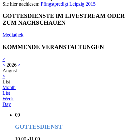
Sie hier nachlesen:
Pfingstpredigt Leipzig 2015
GOTTESDIENSTE IM LIVESTREAM ODER
ZUM NACHSCHAUEN
Mediathek
KOMMENDE VERANSTALTUNGEN
<
<
2026
>
August
>
List
Month
List
Week
Day
09
GOTTESDIENST
10.00 -11.00