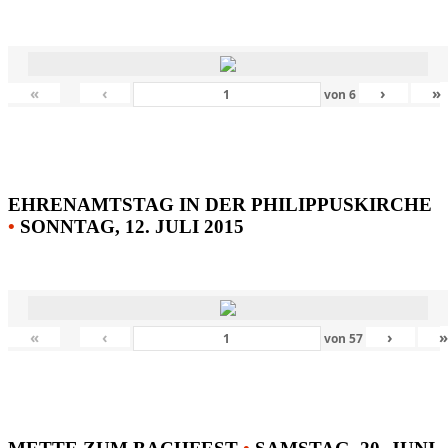
«
‹
›
»
von
6
EHRENAMTSTAG IN DER PHILIPPUSKIRCHE
•
SONNTAG, 12. JULI 2015
«
‹
›
von
57