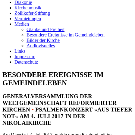
Diakonie
Kirchenmusik
Zollikofer-Stiftung
Vermietungen
Medien
Glaube und Freiheit
Besondere Ereignisse im Gemeindeleben
Bilder der Kirche
Audiovisuelles
Links
Impressum
Datenschutz
BESONDERE EREIGNISSE IM
GEMEINDELEBEN
GENERALVERSAMMLUNG DER
WELTGEMEINSCHAFT REFORMIERTER
KIRCHEN
•
PSALMENKONZERT »AUS TIEFER
NOT« AM 4. JULI 2017 IN DER
NIKOLAIKIRCHE
Am Dienstag, 4. Juli 2017, wirkte unsere Kantorei mit im