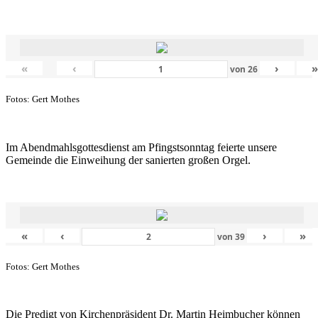
«
‹
›
von
26
Fotos: Gert Mothes
Im Abendmahlsgottesdienst am Pfingstsonntag feierte unsere
Gemeinde die Einweihung der sanierten großen Orgel.
«
‹
›
»
von
39
Fotos: Gert Mothes
Die Predigt von Kirchenpräsident Dr. Martin Heimbucher können