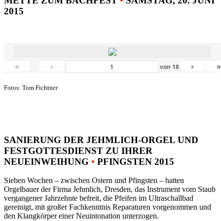
METTE ZUM BACHFEST
•
SAMSTAG, 20. JUNI
2015
«
‹
›
von
18
Fotos: Tom Fichtner
SANIERUNG DER JEHMLICH-ORGEL UND
FESTGOTTESDIENST ZU IHRER
NEUEINWEIHUNG
•
PFINGSTEN 2015
Sieben Wochen – zwischen Ostern und Pfingsten – hatten
Orgelbauer der Firma Jehmlich, Dresden, das Instrument vom Staub
vergangener Jahrzehnte befreit, die Pfeifen im Ultraschallbad
gereinigt, mit großer Fachkenntnis Reparaturen vorgenommen und
den Klangkörper einer Neuintonation unterzogen.