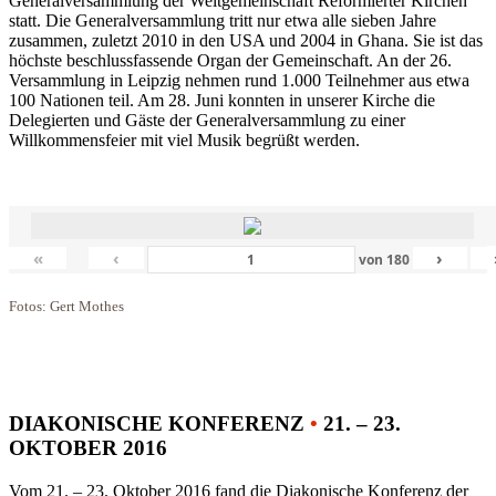
Generalversammlung der Weltgemeinschaft Reformierter Kirchen
statt. Die Generalversammlung tritt nur etwa alle sieben Jahre
zusammen, zuletzt 2010 in den USA und 2004 in Ghana. Sie ist das
höchste beschlussfassende Organ der Gemeinschaft. An der 26.
Versammlung in Leipzig nehmen rund 1.000 Teilnehmer aus etwa
100 Nationen teil. Am 28. Juni konnten in unserer Kirche die
Delegierten und Gäste der Generalversammlung zu einer
Willkommensfeier mit viel Musik begrüßt werden.
«
‹
›
von
180
Fotos: Gert Mothes
DIAKONISCHE KONFERENZ
•
21. – 23.
OKTOBER 2016
Vom 21. – 23. Oktober 2016 fand die Diakonische Konferenz der