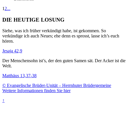
1
2
...
DIE HEUTIGE LOSUNG
Siehe, was ich früher verkündigt habe, ist gekommen. So
verkündige ich auch Neues; ehe denn es sprosst, lasse ich’s euch
hören.
Jesaja 42,9
Der Menschensohn ist’s, der den guten Samen sät. Der Acker ist die
Welt.
Matthäus 13,37-38
© Evangelische Brüder-Unität – Herrnhuter Brüdergemeine
Weitere Informationen finden Sie hier
↑