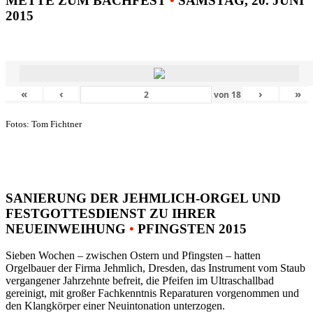
METTE ZUM BACHFEST
•
SAMSTAG, 20. JUNI
2015
«
‹
›
»
von
18
Fotos: Tom Fichtner
SANIERUNG DER JEHMLICH-ORGEL UND
FESTGOTTESDIENST ZU IHRER
NEUEINWEIHUNG
•
PFINGSTEN 2015
Sieben Wochen – zwischen Ostern und Pfingsten – hatten
Orgelbauer der Firma Jehmlich, Dresden, das Instrument vom Staub
vergangener Jahrzehnte befreit, die Pfeifen im Ultraschallbad
gereinigt, mit großer Fachkenntnis Reparaturen vorgenommen und
den Klangkörper einer Neuintonation unterzogen.