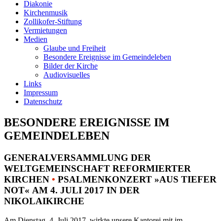
Diakonie
Kirchenmusik
Zollikofer-Stiftung
Vermietungen
Medien
Glaube und Freiheit
Besondere Ereignisse im Gemeindeleben
Bilder der Kirche
Audiovisuelles
Links
Impressum
Datenschutz
BESONDERE EREIGNISSE IM
GEMEINDELEBEN
GENERALVERSAMMLUNG DER
WELTGEMEINSCHAFT REFORMIERTER
KIRCHEN
•
PSALMENKONZERT »AUS TIEFER
NOT« AM 4. JULI 2017 IN DER
NIKOLAIKIRCHE
Am Dienstag, 4. Juli 2017, wirkte unsere Kantorei mit im