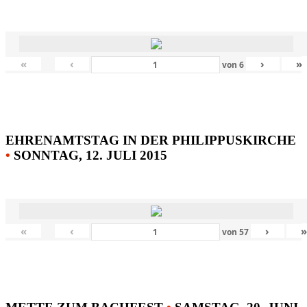
«
‹
›
»
von
6
EHRENAMTSTAG IN DER PHILIPPUSKIRCHE
•
SONNTAG, 12. JULI 2015
«
‹
›
von
57