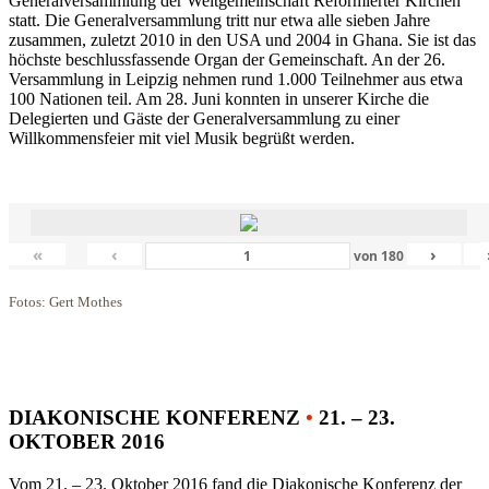
Generalversammlung der Weltgemeinschaft Reformierter Kirchen
statt. Die Generalversammlung tritt nur etwa alle sieben Jahre
zusammen, zuletzt 2010 in den USA und 2004 in Ghana. Sie ist das
höchste beschlussfassende Organ der Gemeinschaft. An der 26.
Versammlung in Leipzig nehmen rund 1.000 Teilnehmer aus etwa
100 Nationen teil. Am 28. Juni konnten in unserer Kirche die
Delegierten und Gäste der Generalversammlung zu einer
Willkommensfeier mit viel Musik begrüßt werden.
«
‹
›
von
180
Fotos: Gert Mothes
DIAKONISCHE KONFERENZ
•
21. – 23.
OKTOBER 2016
Vom 21. – 23. Oktober 2016 fand die Diakonische Konferenz der