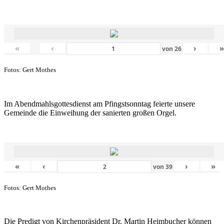
«
‹
›
von
26
Fotos: Gert Mothes
Im Abendmahlsgottesdienst am Pfingstsonntag feierte unsere
Gemeinde die Einweihung der sanierten großen Orgel.
«
‹
›
»
von
39
Fotos: Gert Mothes
Die Predigt von Kirchenpräsident Dr. Martin Heimbucher können