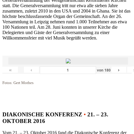
Generalversammlung der Weltgemeinschaft Reformierter Kirchen
statt. Die Generalversammlung tritt nur etwa alle sieben Jahre
zusammen, zuletzt 2010 in den USA und 2004 in Ghana. Sie ist das
höchste beschlussfassende Organ der Gemeinschaft. An der 26.
Versammlung in Leipzig nehmen rund 1.000 Teilnehmer aus etwa
100 Nationen teil. Am 28. Juni konnten in unserer Kirche die
Delegierten und Gäste der Generalversammlung zu einer
Willkommensfeier mit viel Musik begrüßt werden.
«
‹
›
von
180
Fotos: Gert Mothes
DIAKONISCHE KONFERENZ
•
21. – 23.
OKTOBER 2016
Vom 21. – 23. Oktober 2016 fand die Diakonische Konferenz der