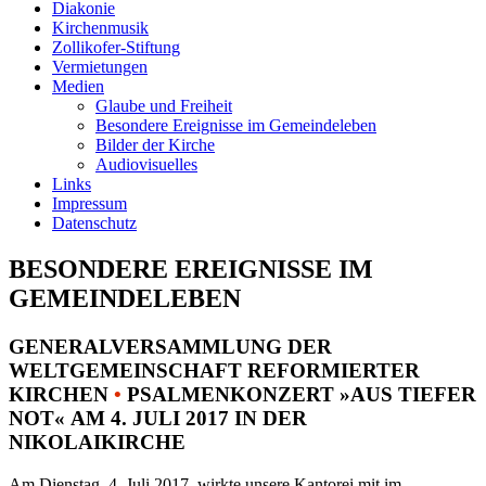
Diakonie
Kirchenmusik
Zollikofer-Stiftung
Vermietungen
Medien
Glaube und Freiheit
Besondere Ereignisse im Gemeindeleben
Bilder der Kirche
Audiovisuelles
Links
Impressum
Datenschutz
BESONDERE EREIGNISSE IM
GEMEINDELEBEN
GENERALVERSAMMLUNG DER
WELTGEMEINSCHAFT REFORMIERTER
KIRCHEN
•
PSALMENKONZERT »AUS TIEFER
NOT« AM 4. JULI 2017 IN DER
NIKOLAIKIRCHE
Am Dienstag, 4. Juli 2017, wirkte unsere Kantorei mit im