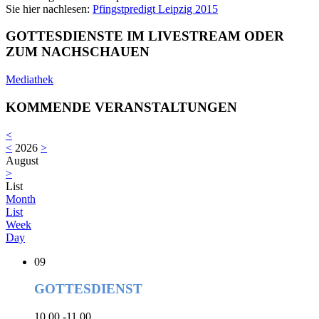
Sie hier nachlesen:
Pfingstpredigt Leipzig 2015
GOTTESDIENSTE IM LIVESTREAM ODER
ZUM NACHSCHAUEN
Mediathek
KOMMENDE VERANSTALTUNGEN
<
<
2026
>
August
>
List
Month
List
Week
Day
09
GOTTESDIENST
10.00 -11.00