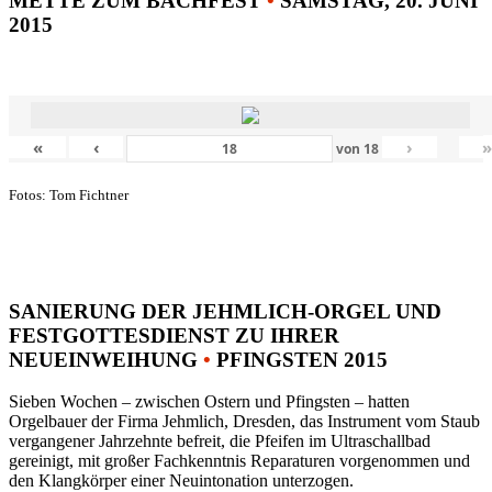
METTE ZUM BACHFEST
•
SAMSTAG, 20. JUNI
2015
«
‹
›
von
18
Fotos: Tom Fichtner
SANIERUNG DER JEHMLICH-ORGEL UND
FESTGOTTESDIENST ZU IHRER
NEUEINWEIHUNG
•
PFINGSTEN 2015
Sieben Wochen – zwischen Ostern und Pfingsten – hatten
Orgelbauer der Firma Jehmlich, Dresden, das Instrument vom Staub
vergangener Jahrzehnte befreit, die Pfeifen im Ultraschallbad
gereinigt, mit großer Fachkenntnis Reparaturen vorgenommen und
den Klangkörper einer Neuintonation unterzogen.