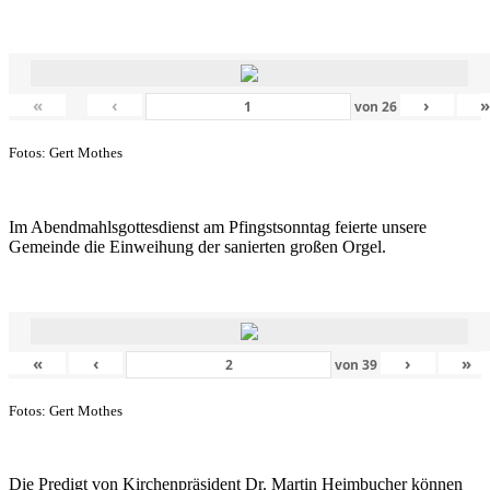
«
‹
›
von
26
Fotos: Gert Mothes
Im Abendmahlsgottesdienst am Pfingstsonntag feierte unsere
Gemeinde die Einweihung der sanierten großen Orgel.
«
‹
›
»
von
39
Fotos: Gert Mothes
Die Predigt von Kirchenpräsident Dr. Martin Heimbucher können