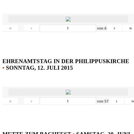
«
‹
›
»
von
6
EHRENAMTSTAG IN DER PHILIPPUSKIRCHE
•
SONNTAG, 12. JULI 2015
«
‹
›
von
57