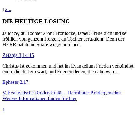
1
2
...
DIE HEUTIGE LOSUNG
Jauchze, du Tochter Zion! Frohlocke, Israel! Freue dich und sei
fröhlich von ganzem Herzen, du Tochter Jerusalem! Denn der
HERR hat deine Strafe weggenommen.
Zefanja 3,14-15
Christus ist gekommen und hat im Evangelium Frieden verkündigt
euch, die ihr fern wart, und Frieden denen, die nahe waren.
Epheser 2,17
© Evangelische Brüder-Unität – Herrnhuter Brüdergemeine
Weitere Informationen finden Sie hier
↑