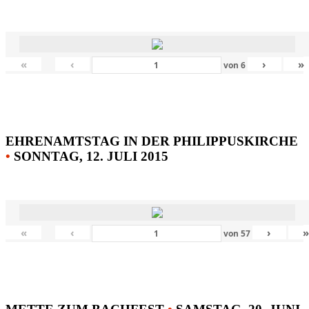
«
‹
›
»
von
6
EHRENAMTSTAG IN DER PHILIPPUSKIRCHE
•
SONNTAG, 12. JULI 2015
«
‹
›
von
57