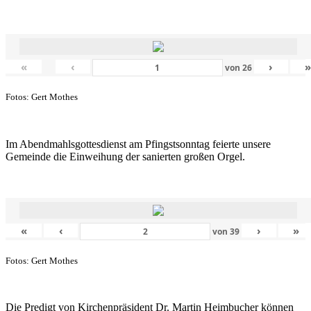
«
‹
›
von
26
Fotos: Gert Mothes
Im Abendmahlsgottesdienst am Pfingstsonntag feierte unsere
Gemeinde die Einweihung der sanierten großen Orgel.
«
‹
›
»
von
39
Fotos: Gert Mothes
Die Predigt von Kirchenpräsident Dr. Martin Heimbucher können