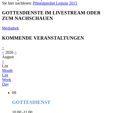
Sie hier nachlesen:
Pfingstpredigt Leipzig 2015
GOTTESDIENSTE IM LIVESTREAM ODER
ZUM NACHSCHAUEN
Mediathek
KOMMENDE VERANSTALTUNGEN
<
<
2026
>
August
>
List
Month
List
Week
Day
09
GOTTESDIENST
10.00 -11.00