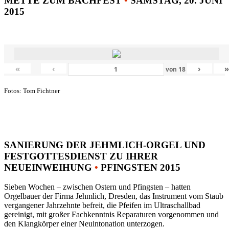
METTE ZUM BACHFEST
•
SAMSTAG, 20. JUNI
2015
«
‹
›
von
18
Fotos: Tom Fichtner
SANIERUNG DER JEHMLICH-ORGEL UND
FESTGOTTESDIENST ZU IHRER
NEUEINWEIHUNG
•
PFINGSTEN 2015
Sieben Wochen – zwischen Ostern und Pfingsten – hatten
Orgelbauer der Firma Jehmlich, Dresden, das Instrument vom Staub
vergangener Jahrzehnte befreit, die Pfeifen im Ultraschallbad
gereinigt, mit großer Fachkenntnis Reparaturen vorgenommen und
den Klangkörper einer Neuintonation unterzogen.