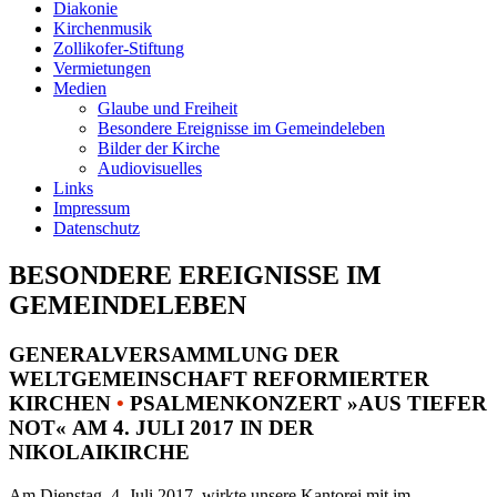
Diakonie
Kirchenmusik
Zollikofer-Stiftung
Vermietungen
Medien
Glaube und Freiheit
Besondere Ereignisse im Gemeindeleben
Bilder der Kirche
Audiovisuelles
Links
Impressum
Datenschutz
BESONDERE EREIGNISSE IM
GEMEINDELEBEN
GENERALVERSAMMLUNG DER
WELTGEMEINSCHAFT REFORMIERTER
KIRCHEN
•
PSALMENKONZERT »AUS TIEFER
NOT« AM 4. JULI 2017 IN DER
NIKOLAIKIRCHE
Am Dienstag, 4. Juli 2017, wirkte unsere Kantorei mit im