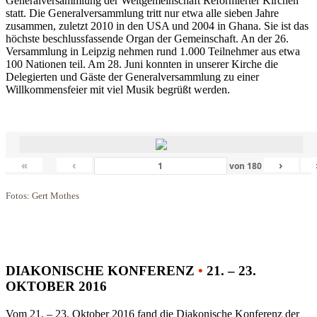
Generalversammlung der Weltgemeinschaft Reformierter Kirchen
statt. Die Generalversammlung tritt nur etwa alle sieben Jahre
zusammen, zuletzt 2010 in den USA und 2004 in Ghana. Sie ist das
höchste beschlussfassende Organ der Gemeinschaft. An der 26.
Versammlung in Leipzig nehmen rund 1.000 Teilnehmer aus etwa
100 Nationen teil. Am 28. Juni konnten in unserer Kirche die
Delegierten und Gäste der Generalversammlung zu einer
Willkommensfeier mit viel Musik begrüßt werden.
«
‹
›
von
180
Fotos: Gert Mothes
DIAKONISCHE KONFERENZ
•
21. – 23.
OKTOBER 2016
Vom 21. – 23. Oktober 2016 fand die Diakonische Konferenz der