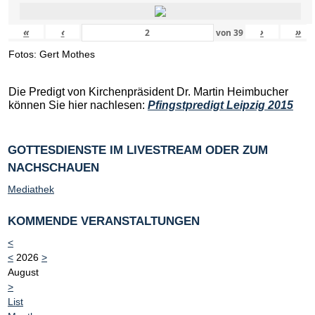
«
‹
›
»
von
39
Fotos: Gert Mothes
Die Predigt von Kirchenpräsident Dr. Martin Heimbucher
können Sie hier nachlesen:
Pfingstpredigt Leipzig 2015
GOTTESDIENSTE IM LIVESTREAM ODER ZUM
NACHSCHAUEN
Mediathek
KOMMENDE VERANSTALTUNGEN
<
<
2026
>
August
>
List