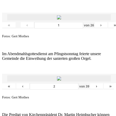
«
‹
›
von
26
Fotos: Gert Mothes
Im Abendmahlsgottesdienst am Pfingstsonntag feierte unsere
Gemeinde die Einweihung der sanierten großen Orgel.
«
‹
›
»
von
39
Fotos: Gert Mothes
Die Predigt von Kirchenpräsident Dr. Martin Heimbucher können