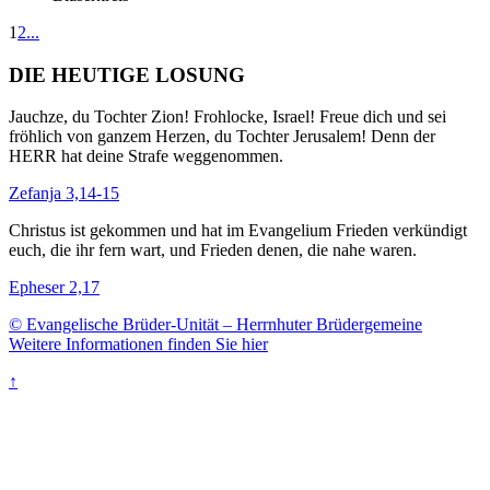
1
2
...
DIE HEUTIGE LOSUNG
Jauchze, du Tochter Zion! Frohlocke, Israel! Freue dich und sei
fröhlich von ganzem Herzen, du Tochter Jerusalem! Denn der
HERR hat deine Strafe weggenommen.
Zefanja 3,14-15
Christus ist gekommen und hat im Evangelium Frieden verkündigt
euch, die ihr fern wart, und Frieden denen, die nahe waren.
Epheser 2,17
© Evangelische Brüder-Unität – Herrnhuter Brüdergemeine
Weitere Informationen finden Sie hier
↑