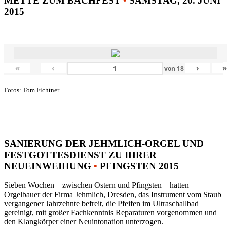
METTE ZUM BACHFEST
•
SAMSTAG, 20. JUNI
2015
«
‹
›
von
18
Fotos: Tom Fichtner
SANIERUNG DER JEHMLICH-ORGEL UND
FESTGOTTESDIENST ZU IHRER
NEUEINWEIHUNG
•
PFINGSTEN 2015
Sieben Wochen – zwischen Ostern und Pfingsten – hatten
Orgelbauer der Firma Jehmlich, Dresden, das Instrument vom Staub
vergangener Jahrzehnte befreit, die Pfeifen im Ultraschallbad
gereinigt, mit großer Fachkenntnis Reparaturen vorgenommen und
den Klangkörper einer Neuintonation unterzogen.