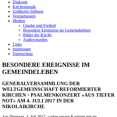
Diakonie
Kirchenmusik
Zollikofer-Stiftung
Vermietungen
Medien
Glaube und Freiheit
Besondere Ereignisse im Gemeindeleben
Bilder der Kirche
Audiovisuelles
Links
Impressum
Datenschutz
BESONDERE EREIGNISSE IM
GEMEINDELEBEN
GENERALVERSAMMLUNG DER
WELTGEMEINSCHAFT REFORMIERTER
KIRCHEN
•
PSALMENKONZERT »AUS TIEFER
NOT« AM 4. JULI 2017 IN DER
NIKOLAIKIRCHE
Am Dienstag, 4. Juli 2017, wirkte unsere Kantorei mit im