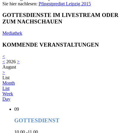
Sie hier nachlesen:
Pfingstpredigt Leipzig 2015
GOTTESDIENSTE IM LIVESTREAM ODER
ZUM NACHSCHAUEN
Mediathek
KOMMENDE VERANSTALTUNGEN
<
<
2026
>
August
>
List
Month
List
Week
Day
09
GOTTESDIENST
10.00 -11.00