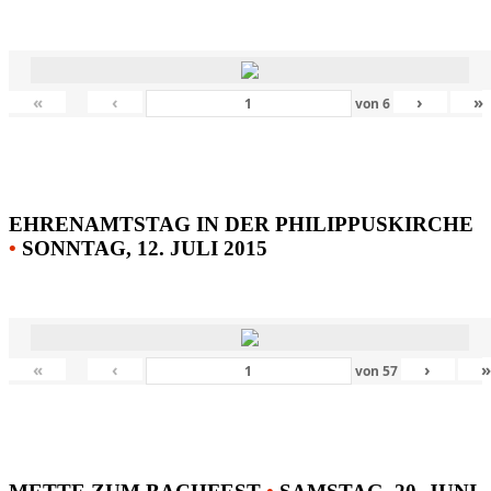
«
‹
›
»
von
6
EHRENAMTSTAG IN DER PHILIPPUSKIRCHE
•
SONNTAG, 12. JULI 2015
«
‹
›
von
57