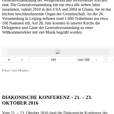
Generalversammlung der Weltgemeinschaft Reformierter Kirchen
statt. Die Generalversammlung tritt nur etwa alle sieben Jahre
zusammen, zuletzt 2010 in den USA und 2004 in Ghana. Sie ist das
höchste beschlussfassende Organ der Gemeinschaft. An der 26.
Versammlung in Leipzig nehmen rund 1.000 Teilnehmer aus etwa
100 Nationen teil. Am 28. Juni konnten in unserer Kirche die
Delegierten und Gäste der Generalversammlung zu einer
Willkommensfeier mit viel Musik begrüßt werden.
«
‹
›
von
180
Fotos: Gert Mothes
DIAKONISCHE KONFERENZ
•
21. – 23.
OKTOBER 2016
Vom 21. – 23. Oktober 2016 fand die Diakonische Konferenz der