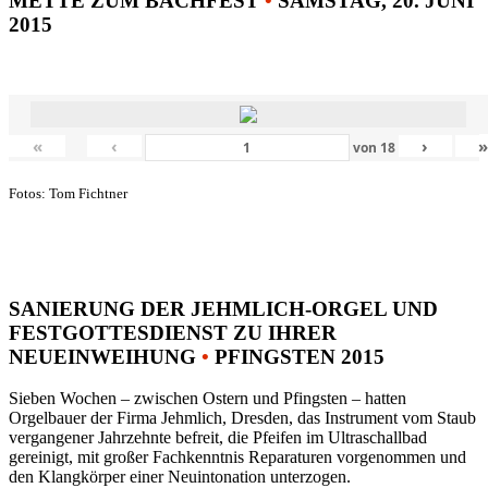
METTE ZUM BACHFEST
•
SAMSTAG, 20. JUNI
2015
«
‹
›
von
18
Fotos: Tom Fichtner
SANIERUNG DER JEHMLICH-ORGEL UND
FESTGOTTESDIENST ZU IHRER
NEUEINWEIHUNG
•
PFINGSTEN 2015
Sieben Wochen – zwischen Ostern und Pfingsten – hatten
Orgelbauer der Firma Jehmlich, Dresden, das Instrument vom Staub
vergangener Jahrzehnte befreit, die Pfeifen im Ultraschallbad
gereinigt, mit großer Fachkenntnis Reparaturen vorgenommen und
den Klangkörper einer Neuintonation unterzogen.