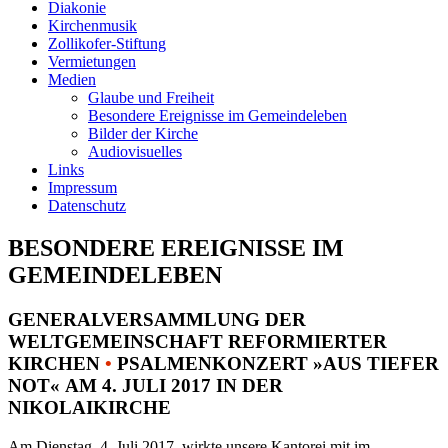
Diakonie
Kirchenmusik
Zollikofer-Stiftung
Vermietungen
Medien
Glaube und Freiheit
Besondere Ereignisse im Gemeindeleben
Bilder der Kirche
Audiovisuelles
Links
Impressum
Datenschutz
BESONDERE EREIGNISSE IM
GEMEINDELEBEN
GENERALVERSAMMLUNG DER
WELTGEMEINSCHAFT REFORMIERTER
KIRCHEN
•
PSALMENKONZERT »AUS TIEFER
NOT« AM 4. JULI 2017 IN DER
NIKOLAIKIRCHE
Am Dienstag, 4. Juli 2017, wirkte unsere Kantorei mit im