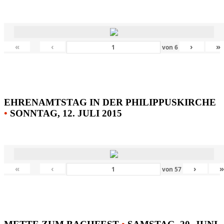
«
‹
›
»
von
6
EHRENAMTSTAG IN DER PHILIPPUSKIRCHE
•
SONNTAG, 12. JULI 2015
«
‹
›
von
57