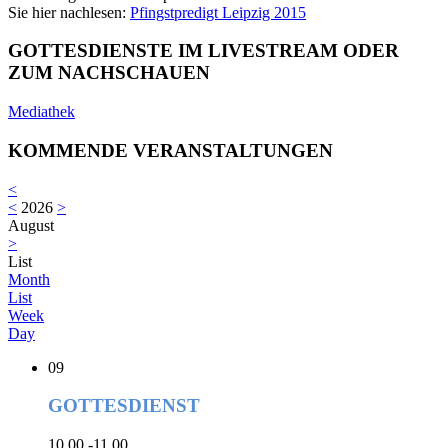
Sie hier nachlesen:
Pfingstpredigt Leipzig 2015
GOTTESDIENSTE IM LIVESTREAM ODER
ZUM NACHSCHAUEN
Mediathek
KOMMENDE VERANSTALTUNGEN
<
<
2026
>
August
>
List
Month
List
Week
Day
09
GOTTESDIENST
10.00 -11.00