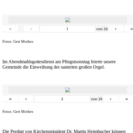
«
‹
›
von
26
Fotos: Gert Mothes
Im Abendmahlsgottesdienst am Pfingstsonntag feierte unsere
Gemeinde die Einweihung der sanierten großen Orgel.
«
‹
›
»
von
39
Fotos: Gert Mothes
Die Predigt von Kirchenpräsident Dr. Martin Heimbucher können