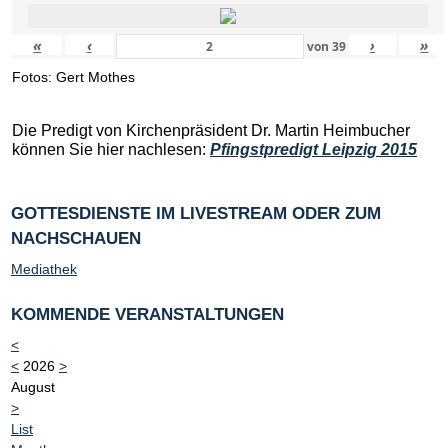
«
‹
›
»
von
39
Fotos: Gert Mothes
Die Predigt von Kirchenpräsident Dr. Martin Heimbucher
können Sie hier nachlesen:
Pfingstpredigt Leipzig 2015
GOTTESDIENSTE IM LIVESTREAM ODER ZUM
NACHSCHAUEN
Mediathek
KOMMENDE VERANSTALTUNGEN
<
<
2026
>
August
>
List