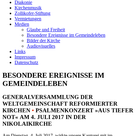
Diakonie
Kirchenmusik
Zollikofer-Stiftung
Vermietungen
Medien
Glaube und Freiheit
Besondere Ereignisse im Gemeindeleben
Bilder der Kirche
Audiovisuelles
Links
Impressum
Datenschutz
BESONDERE EREIGNISSE IM
GEMEINDELEBEN
GENERALVERSAMMLUNG DER
WELTGEMEINSCHAFT REFORMIERTER
KIRCHEN
•
PSALMENKONZERT »AUS TIEFER
NOT« AM 4. JULI 2017 IN DER
NIKOLAIKIRCHE
Am Dienstag, 4. Juli 2017, wirkte unsere Kantorei mit im