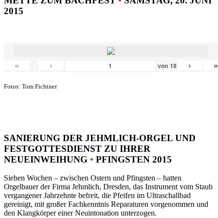
METTE ZUM BACHFEST
•
SAMSTAG, 20. JUNI
2015
«
‹
›
von
18
Fotos: Tom Fichtner
SANIERUNG DER JEHMLICH-ORGEL UND
FESTGOTTESDIENST ZU IHRER
NEUEINWEIHUNG
•
PFINGSTEN 2015
Sieben Wochen – zwischen Ostern und Pfingsten – hatten
Orgelbauer der Firma Jehmlich, Dresden, das Instrument vom Staub
vergangener Jahrzehnte befreit, die Pfeifen im Ultraschallbad
gereinigt, mit großer Fachkenntnis Reparaturen vorgenommen und
den Klangkörper einer Neuintonation unterzogen.