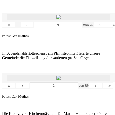
«
‹
›
von
26
Fotos: Gert Mothes
Im Abendmahlsgottesdienst am Pfingstsonntag feierte unsere
Gemeinde die Einweihung der sanierten großen Orgel.
«
‹
›
»
von
39
Fotos: Gert Mothes
Die Predigt von Kirchenpräsident Dr. Martin Heimbucher können