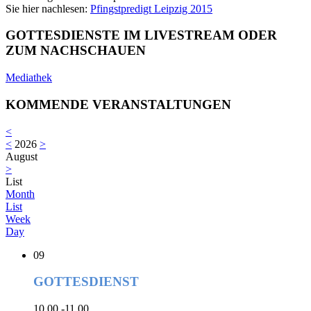
Sie hier nachlesen:
Pfingstpredigt Leipzig 2015
GOTTESDIENSTE IM LIVESTREAM ODER
ZUM NACHSCHAUEN
Mediathek
KOMMENDE VERANSTALTUNGEN
<
<
2026
>
August
>
List
Month
List
Week
Day
09
GOTTESDIENST
10.00 -11.00