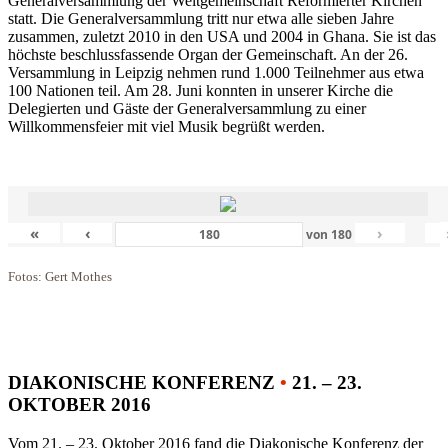
Generalversammlung der Weltgemeinschaft Reformierter Kirchen
statt. Die Generalversammlung tritt nur etwa alle sieben Jahre
zusammen, zuletzt 2010 in den USA und 2004 in Ghana. Sie ist das
höchste beschlussfassende Organ der Gemeinschaft. An der 26.
Versammlung in Leipzig nehmen rund 1.000 Teilnehmer aus etwa
100 Nationen teil. Am 28. Juni konnten in unserer Kirche die
Delegierten und Gäste der Generalversammlung zu einer
Willkommensfeier mit viel Musik begrüßt werden.
«
‹
›
von
180
Fotos: Gert Mothes
DIAKONISCHE KONFERENZ
•
21. – 23.
OKTOBER 2016
Vom 21. – 23. Oktober 2016 fand die Diakonische Konferenz der