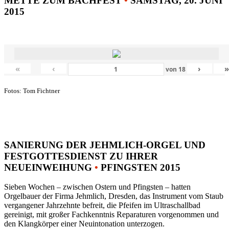
METTE ZUM BACHFEST
•
SAMSTAG, 20. JUNI
2015
«
‹
›
von
18
Fotos: Tom Fichtner
SANIERUNG DER JEHMLICH-ORGEL UND
FESTGOTTESDIENST ZU IHRER
NEUEINWEIHUNG
•
PFINGSTEN 2015
Sieben Wochen – zwischen Ostern und Pfingsten – hatten
Orgelbauer der Firma Jehmlich, Dresden, das Instrument vom Staub
vergangener Jahrzehnte befreit, die Pfeifen im Ultraschallbad
gereinigt, mit großer Fachkenntnis Reparaturen vorgenommen und
den Klangkörper einer Neuintonation unterzogen.