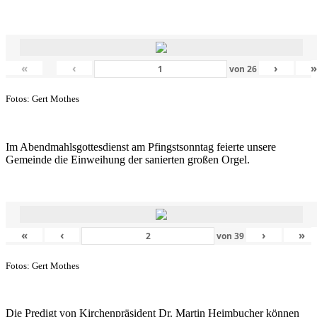
«
‹
›
von
26
Fotos: Gert Mothes
Im Abendmahlsgottesdienst am Pfingstsonntag feierte unsere
Gemeinde die Einweihung der sanierten großen Orgel.
«
‹
›
»
von
39
Fotos: Gert Mothes
Die Predigt von Kirchenpräsident Dr. Martin Heimbucher können