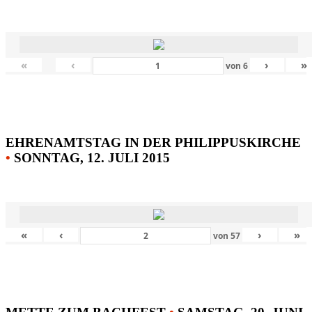
«
‹
›
»
von
6
EHRENAMTSTAG IN DER PHILIPPUSKIRCHE
•
SONNTAG, 12. JULI 2015
«
‹
›
»
von
57