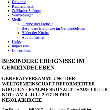
Diakonie
Kirchenmusik
Zollikofer-Stiftung
Vermietungen
Medien
Glaube und Freiheit
Besondere Ereignisse im Gemeindeleben
Bilder der Kirche
Audiovisuelles
Links
Impressum
Datenschutz
BESONDERE EREIGNISSE IM
GEMEINDELEBEN
GENERALVERSAMMLUNG DER
WELTGEMEINSCHAFT REFORMIERTER
KIRCHEN
•
PSALMENKONZERT »AUS TIEFER
NOT« AM 4. JULI 2017 IN DER
NIKOLAIKIRCHE
Am Dienstag, 4. Juli 2017, wirkte unsere Kantorei mit im