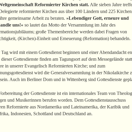
Weltgemeinschaft Reformierter Kirchen statt.
Alle sieben Jahre treff
Delegierte reformierter Kirchen aus über 100 Ländern und 225 Kirche
 ihre gemeinsame Arbeit zu beraten.
»Lebendiger Gott, erneure und
andle uns!«
so lautet das Motto der Versammlung im Jahr des
rmationsjubiläums; große Themenbereiche werden dabei Fragen von
chtigkeit, (Kirchen)-Einheit und Erneuerung (Reformation) behandeln.
r Tag wird mit einem Gottesdienst beginnen und einer Abendandacht e
 dieser Gottesdienste finden am Tagungsort auf dem Messegelände statt
ere in unserer Evangelisch Reformierten Kirche; und zum
fnungsgottesdienst wird die Generalversammlung in der Nikolaikirche 
sein. Auch im Berliner Dom und in Wittenberg sind Gottesdienste gepl
orbereitung der Gottesdienste ist ein internationales Team von Theolo
rgen und Musikerinnen berufen worden. Dem Gottesdienstausschuss
ren Reformierte aus Nordamerika und Lateinamerika, der Karibik und
rika, Indonesien, Schottland und Deutschland an.