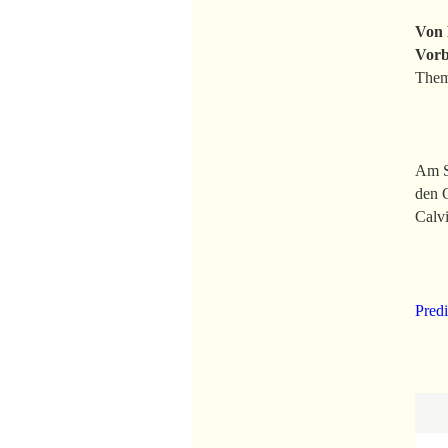
Von 
Vorb
Them
Am So
den G
Calvi
Predi