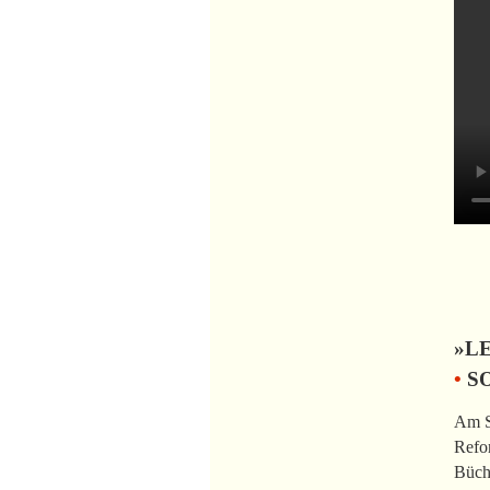
»L
•
SO
Am So
Refor
Büche