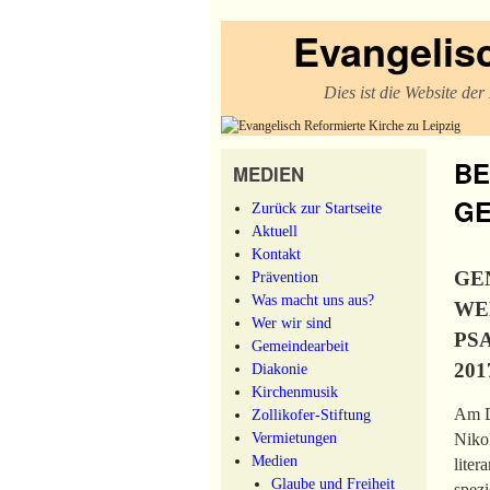
Evangelisc
Dies ist die Website de
BE
MEDIEN
GE
Zurück zur Startseite
Aktuell
Kontakt
GE
Prävention
Was macht uns aus?
WE
Wer wir sind
PS
Gemeindearbeit
20
Diakonie
Kirchenmusik
Am Di
Zollikofer-Stiftung
Vermietungen
Niko
Medien
liter
Glaube und Freiheit
spezi