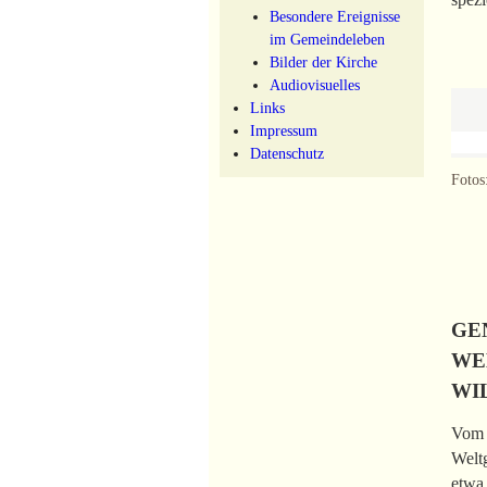
Besondere Ereignisse
im Gemeindeleben
Bilder der Kirche
Audiovisuelles
Links
Impressum
Datenschutz
Fotos
GE
WE
WI
Vom 2
Weltg
etwa