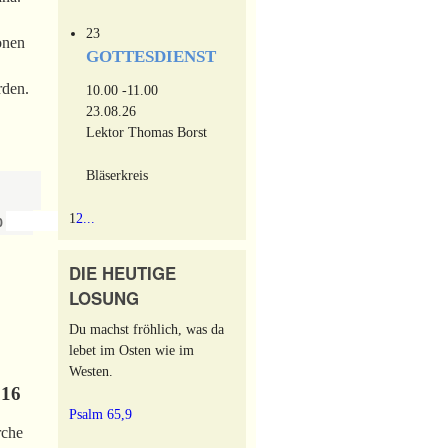
23
onen
GOTTESDIENST
rden.
10.00 -11.00
23.08.26
Lektor Thomas Borst
Bläserkreis
1
2
...
›
»
0
DIE HEUTIGE
LOSUNG
Du machst fröhlich, was da
lebet im Osten wie im
Westen.
016
Psalm 65,9
rche