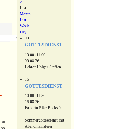
>
List
Month
List
Week
Day
›
»
09
GOTTESDIENST
10.00 -11.00
09.08.26
Lektor Holger Steffen
16
GOTTESDIENST
•
10.00 -11.30
16.08.26
Pastorin Elke Bucksch
Sommergottesdienst mit
nur
Abendmahlsfeier
ana.