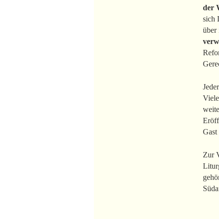
der 
sich 
über
verw
Refo
Gere
Jede
Viele
weit
Eröf
Gast 
Zur V
Litu
gehö
Südaf