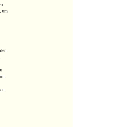
en
n, um
nden.
,
zu
ant.
gen,