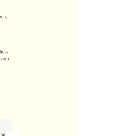
nen,
chuss
h vom
›
»
n
36