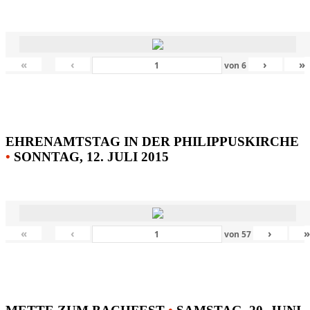
«
‹
›
»
von
6
EHRENAMTSTAG IN DER PHILIPPUSKIRCHE
•
SONNTAG, 12. JULI 2015
«
‹
›
von
57