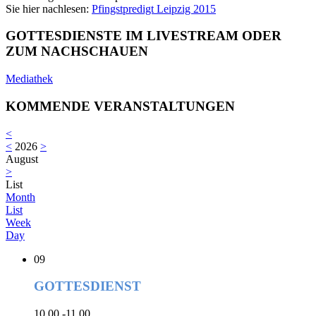
Sie hier nachlesen:
Pfingstpredigt Leipzig 2015
GOTTESDIENSTE IM LIVESTREAM ODER
ZUM NACHSCHAUEN
Mediathek
KOMMENDE VERANSTALTUNGEN
<
<
2026
>
August
>
List
Month
List
Week
Day
09
GOTTESDIENST
10.00 -11.00