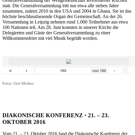
Generalversammlung der Weltgemeinschaft Reformierter Kirchen
statt. Die Generalversammlung tritt nur etwa alle sieben Jahre
zusammen, zuletzt 2010 in den USA und 2004 in Ghana. Sie ist das
höchste beschlussfassende Organ der Gemeinschaft. An der 26.
Versammlung in Leipzig nehmen rund 1.000 Teilnehmer aus etwa
100 Nationen teil. Am 28. Juni konnten in unserer Kirche die
Delegierten und Gäste der Generalversammlung zu einer
Willkommensfeier mit viel Musik begrüßt werden.
«
‹
›
von
180
Fotos: Gert Mothes
DIAKONISCHE KONFERENZ
•
21. – 23.
OKTOBER 2016
Vom 21. – 23. Oktober 2016 fand die Diakonische Konferenz der