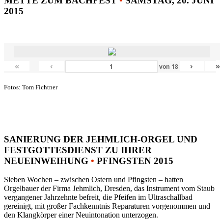
METTE ZUM BACHFEST
•
SAMSTAG, 20. JUNI
2015
«
‹
›
von
18
Fotos: Tom Fichtner
SANIERUNG DER JEHMLICH-ORGEL UND
FESTGOTTESDIENST ZU IHRER
NEUEINWEIHUNG
•
PFINGSTEN 2015
Sieben Wochen – zwischen Ostern und Pfingsten – hatten
Orgelbauer der Firma Jehmlich, Dresden, das Instrument vom Staub
vergangener Jahrzehnte befreit, die Pfeifen im Ultraschallbad
gereinigt, mit großer Fachkenntnis Reparaturen vorgenommen und
den Klangkörper einer Neuintonation unterzogen.