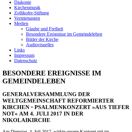
Diakonie
Kirchenmusik
Zollikofer-Stiftung
Vermietungen
Medien
Glaube und Freiheit
Besondere Ereignisse im Gemeindeleben
Bilder der Kirche
Audiovisuelles
Links
Impressum
Datenschutz
BESONDERE EREIGNISSE IM
GEMEINDELEBEN
GENERALVERSAMMLUNG DER
WELTGEMEINSCHAFT REFORMIERTER
KIRCHEN
•
PSALMENKONZERT »AUS TIEFER
NOT« AM 4. JULI 2017 IN DER
NIKOLAIKIRCHE
Am Dienstag, 4. Juli 2017, wirkte unsere Kantorei mit im