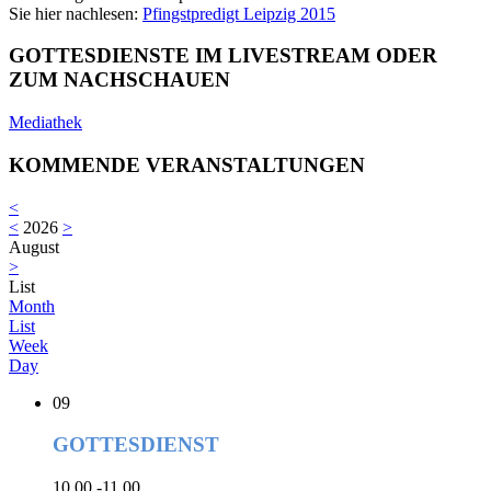
Sie hier nachlesen:
Pfingstpredigt Leipzig 2015
GOTTESDIENSTE IM LIVESTREAM ODER
ZUM NACHSCHAUEN
Mediathek
KOMMENDE VERANSTALTUNGEN
<
<
2026
>
August
>
List
Month
List
Week
Day
09
GOTTESDIENST
10.00 -11.00