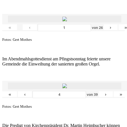
«
‹
›
von
26
Fotos: Gert Mothes
Im Abendmahlsgottesdienst am Pfingstsonntag feierte unsere
Gemeinde die Einweihung der sanierten großen Orgel.
«
‹
›
»
von
39
Fotos: Gert Mothes
Die Predigt von Kirchenpräsident Dr. Martin Heimbucher können