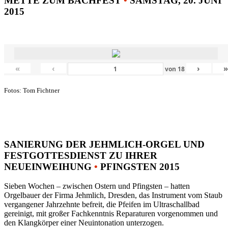
METTE ZUM BACHFEST
•
SAMSTAG, 20. JUNI
2015
«
‹
›
von
18
Fotos: Tom Fichtner
SANIERUNG DER JEHMLICH-ORGEL UND
FESTGOTTESDIENST ZU IHRER
NEUEINWEIHUNG
•
PFINGSTEN 2015
Sieben Wochen – zwischen Ostern und Pfingsten – hatten
Orgelbauer der Firma Jehmlich, Dresden, das Instrument vom Staub
vergangener Jahrzehnte befreit, die Pfeifen im Ultraschallbad
gereinigt, mit großer Fachkenntnis Reparaturen vorgenommen und
den Klangkörper einer Neuintonation unterzogen.