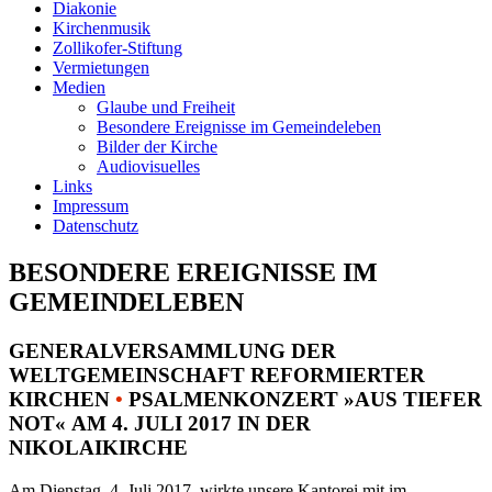
Diakonie
Kirchenmusik
Zollikofer-Stiftung
Vermietungen
Medien
Glaube und Freiheit
Besondere Ereignisse im Gemeindeleben
Bilder der Kirche
Audiovisuelles
Links
Impressum
Datenschutz
BESONDERE EREIGNISSE IM
GEMEINDELEBEN
GENERALVERSAMMLUNG DER
WELTGEMEINSCHAFT REFORMIERTER
KIRCHEN
•
PSALMENKONZERT »AUS TIEFER
NOT« AM 4. JULI 2017 IN DER
NIKOLAIKIRCHE
Am Dienstag, 4. Juli 2017, wirkte unsere Kantorei mit im