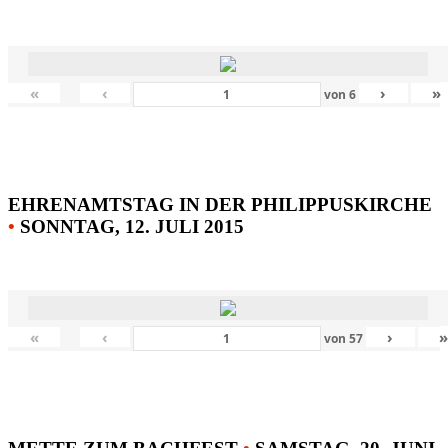
«
‹
›
»
von
6
EHRENAMTSTAG IN DER PHILIPPUSKIRCHE
•
SONNTAG, 12. JULI 2015
«
‹
›
von
57