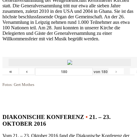
Generalversammlung der Weltgemeinschaft Reformierter Kirchen
statt. Die Generalversammlung tritt nur etwa alle sieben Jahre
zusammen, zuletzt 2010 in den USA und 2004 in Ghana. Sie ist das
höchste beschlussfassende Organ der Gemeinschaft. An der 26.
Versammlung in Leipzig nehmen rund 1.000 Teilnehmer aus etwa
100 Nationen teil. Am 28. Juni konnten in unserer Kirche die
Delegierten und Gäste der Generalversammlung zu einer
Willkommensfeier mit viel Musik begrüßt werden.
«
‹
›
von
180
Fotos: Gert Mothes
DIAKONISCHE KONFERENZ
•
21. – 23.
OKTOBER 2016
Vom 21. – 23. Oktober 2016 fand die Diakonische Konferenz der