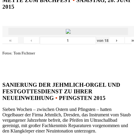
METTE ZUM BACHFEST
•
SAMSTAG, 20. JUNI
2015
«
‹
›
von
18
Fotos: Tom Fichtner
SANIERUNG DER JEHMLICH-ORGEL UND
FESTGOTTESDIENST ZU IHRER
NEUEINWEIHUNG
•
PFINGSTEN 2015
Sieben Wochen – zwischen Ostern und Pfingsten – hatten
Orgelbauer der Firma Jehmlich, Dresden, das Instrument vom Staub
vergangener Jahrzehnte befreit, die Pfeifen im Ultraschallbad
gereinigt, mit großer Fachkenntnis Reparaturen vorgenommen und
den Klangkörper einer Neuintonation unterzogen.