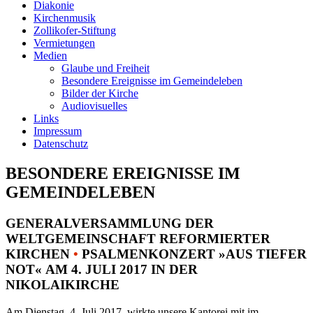
Diakonie
Kirchenmusik
Zollikofer-Stiftung
Vermietungen
Medien
Glaube und Freiheit
Besondere Ereignisse im Gemeindeleben
Bilder der Kirche
Audiovisuelles
Links
Impressum
Datenschutz
BESONDERE EREIGNISSE IM
GEMEINDELEBEN
GENERALVERSAMMLUNG DER
WELTGEMEINSCHAFT REFORMIERTER
KIRCHEN
•
PSALMENKONZERT »AUS TIEFER
NOT« AM 4. JULI 2017 IN DER
NIKOLAIKIRCHE
Am Dienstag, 4. Juli 2017, wirkte unsere Kantorei mit im