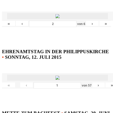
«
‹
›
»
von
6
EHRENAMTSTAG IN DER PHILIPPUSKIRCHE
•
SONNTAG, 12. JULI 2015
«
‹
›
von
57