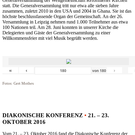
Generalversammlung der Weltgemeinschaft Reformierter Kirchen
statt. Die Generalversammlung tritt nur etwa alle sieben Jahre
zusammen, zuletzt 2010 in den USA und 2004 in Ghana. Sie ist das
höchste beschlussfassende Organ der Gemeinschaft. An der 26.
Versammlung in Leipzig nehmen rund 1.000 Teilnehmer aus etwa
100 Nationen teil. Am 28. Juni konnten in unserer Kirche die
Delegierten und Gäste der Generalversammlung zu einer
Willkommensfeier mit viel Musik begrüßt werden.
«
‹
›
von
180
Fotos: Gert Mothes
DIAKONISCHE KONFERENZ
•
21. – 23.
OKTOBER 2016
Vom 21. – 23. Oktober 2016 fand die Diakonische Konferenz der