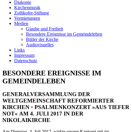
Diakonie
Kirchenmusik
Zollikofer-Stiftung
Vermietungen
Medien
Glaube und Freiheit
Besondere Ereignisse im Gemeindeleben
Bilder der Kirche
Audiovisuelles
Links
Impressum
Datenschutz
BESONDERE EREIGNISSE IM
GEMEINDELEBEN
GENERALVERSAMMLUNG DER
WELTGEMEINSCHAFT REFORMIERTER
KIRCHEN
•
PSALMENKONZERT »AUS TIEFER
NOT« AM 4. JULI 2017 IN DER
NIKOLAIKIRCHE
Am Dienstag, 4. Juli 2017, wirkte unsere Kantorei mit im