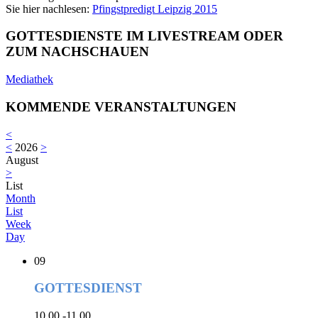
Sie hier nachlesen:
Pfingstpredigt Leipzig 2015
GOTTESDIENSTE IM LIVESTREAM ODER
ZUM NACHSCHAUEN
Mediathek
KOMMENDE VERANSTALTUNGEN
<
<
2026
>
August
>
List
Month
List
Week
Day
09
GOTTESDIENST
10.00 -11.00