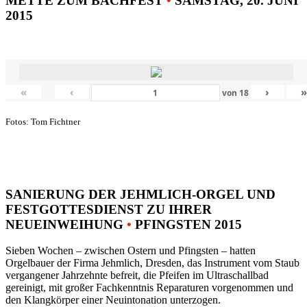
METTE ZUM BACHFEST
•
SAMSTAG, 20. JUNI
2015
«
‹
›
von
18
Fotos: Tom Fichtner
SANIERUNG DER JEHMLICH-ORGEL UND
FESTGOTTESDIENST ZU IHRER
NEUEINWEIHUNG
•
PFINGSTEN 2015
Sieben Wochen – zwischen Ostern und Pfingsten – hatten
Orgelbauer der Firma Jehmlich, Dresden, das Instrument vom Staub
vergangener Jahrzehnte befreit, die Pfeifen im Ultraschallbad
gereinigt, mit großer Fachkenntnis Reparaturen vorgenommen und
den Klangkörper einer Neuintonation unterzogen.