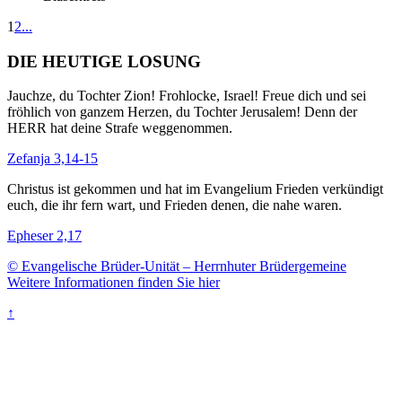
1
2
...
DIE HEUTIGE LOSUNG
Jauchze, du Tochter Zion! Frohlocke, Israel! Freue dich und sei
fröhlich von ganzem Herzen, du Tochter Jerusalem! Denn der
HERR hat deine Strafe weggenommen.
Zefanja 3,14-15
Christus ist gekommen und hat im Evangelium Frieden verkündigt
euch, die ihr fern wart, und Frieden denen, die nahe waren.
Epheser 2,17
© Evangelische Brüder-Unität – Herrnhuter Brüdergemeine
Weitere Informationen finden Sie hier
↑