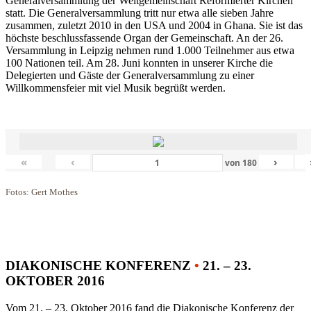
Generalversammlung der Weltgemeinschaft Reformierter Kirchen
statt. Die Generalversammlung tritt nur etwa alle sieben Jahre
zusammen, zuletzt 2010 in den USA und 2004 in Ghana. Sie ist das
höchste beschlussfassende Organ der Gemeinschaft. An der 26.
Versammlung in Leipzig nehmen rund 1.000 Teilnehmer aus etwa
100 Nationen teil. Am 28. Juni konnten in unserer Kirche die
Delegierten und Gäste der Generalversammlung zu einer
Willkommensfeier mit viel Musik begrüßt werden.
«
‹
›
von
180
Fotos: Gert Mothes
DIAKONISCHE KONFERENZ
•
21. – 23.
OKTOBER 2016
Vom 21. – 23. Oktober 2016 fand die Diakonische Konferenz der