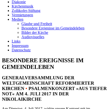
Diakonie
Kirchenmusik
Zollikofer-Stiftung
Vermietungen
Medien
Glaube und Freiheit
Besondere Ereignisse im Gemeindeleben
Bilder der Kirche
Audiovisuelles
Links
Impressum
Datenschutz
BESONDERE EREIGNISSE IM
GEMEINDELEBEN
GENERALVERSAMMLUNG DER
WELTGEMEINSCHAFT REFORMIERTER
KIRCHEN
•
PSALMENKONZERT »AUS TIEFER
NOT« AM 4. JULI 2017 IN DER
NIKOLAIKIRCHE
Am Dienstag, 4. Juli 2017, wirkte unsere Kantorei mit im