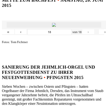
METTE ZUM BACHFEST
•
SAMSTAG, 20. JUNI
2015
«
‹
›
von
18
Fotos: Tom Fichtner
SANIERUNG DER JEHMLICH-ORGEL UND
FESTGOTTESDIENST ZU IHRER
NEUEINWEIHUNG
•
PFINGSTEN 2015
Sieben Wochen – zwischen Ostern und Pfingsten – hatten
Orgelbauer der Firma Jehmlich, Dresden, das Instrument vom Staub
vergangener Jahrzehnte befreit, die Pfeifen im Ultraschallbad
gereinigt, mit großer Fachkenntnis Reparaturen vorgenommen und
den Klangkörper einer Neuintonation unterzogen.