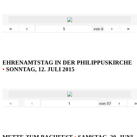
«
‹
›
»
von
6
EHRENAMTSTAG IN DER PHILIPPUSKIRCHE
•
SONNTAG, 12. JULI 2015
«
‹
›
von
57