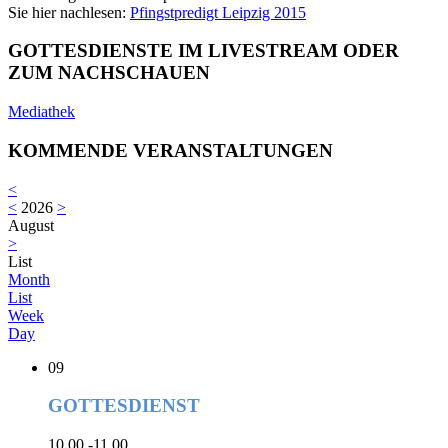
Sie hier nachlesen:
Pfingstpredigt Leipzig 2015
GOTTESDIENSTE IM LIVESTREAM ODER
ZUM NACHSCHAUEN
Mediathek
KOMMENDE VERANSTALTUNGEN
<
<
2026
>
August
>
List
Month
List
Week
Day
09
GOTTESDIENST
10.00 -11.00