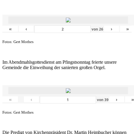
«
‹
›
»
von
26
Fotos: Gert Mothes
Im Abendmahlsgottesdienst am Pfingstsonntag feierte unsere
Gemeinde die Einweihung der sanierten großen Orgel.
«
‹
›
von
39
Fotos: Gert Mothes
Die Predigt von Kirchenpräsident Dr. Martin Heimbucher können