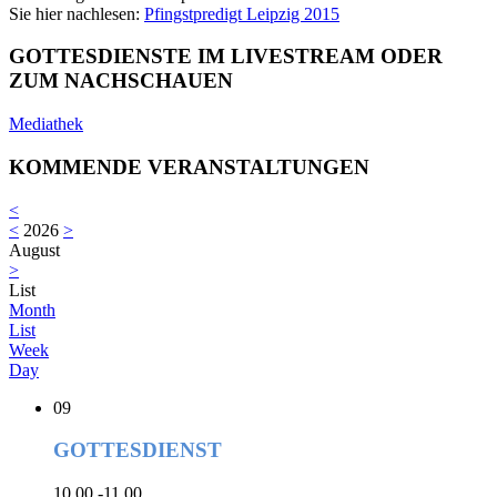
Sie hier nachlesen:
Pfingstpredigt Leipzig 2015
GOTTESDIENSTE IM LIVESTREAM ODER
ZUM NACHSCHAUEN
Mediathek
KOMMENDE VERANSTALTUNGEN
<
<
2026
>
August
>
List
Month
List
Week
Day
09
GOTTESDIENST
10.00 -11.00