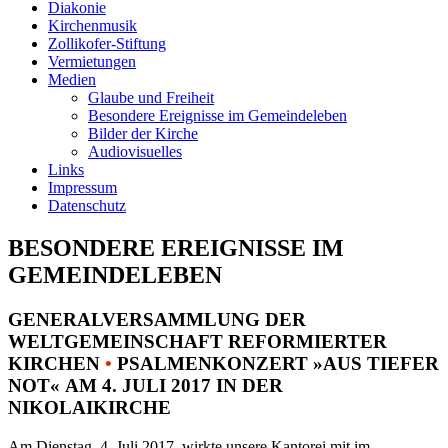
Diakonie
Kirchenmusik
Zollikofer-Stiftung
Vermietungen
Medien
Glaube und Freiheit
Besondere Ereignisse im Gemeindeleben
Bilder der Kirche
Audiovisuelles
Links
Impressum
Datenschutz
BESONDERE EREIGNISSE IM
GEMEINDELEBEN
GENERALVERSAMMLUNG DER
WELTGEMEINSCHAFT REFORMIERTER
KIRCHEN
•
PSALMENKONZERT »AUS TIEFER
NOT« AM 4. JULI 2017 IN DER
NIKOLAIKIRCHE
Am Dienstag, 4. Juli 2017, wirkte unsere Kantorei mit im