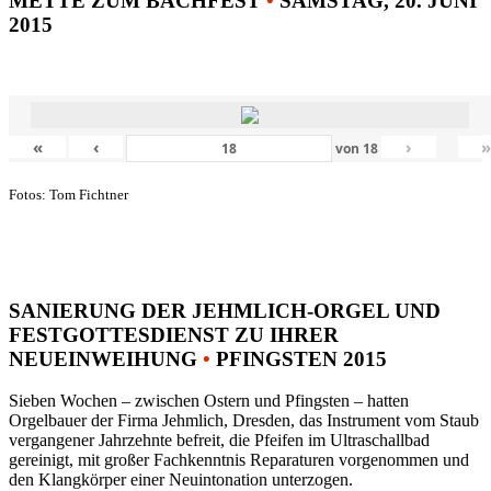
METTE ZUM BACHFEST
•
SAMSTAG, 20. JUNI
2015
«
‹
›
von
18
Fotos: Tom Fichtner
SANIERUNG DER JEHMLICH-ORGEL UND
FESTGOTTESDIENST ZU IHRER
NEUEINWEIHUNG
•
PFINGSTEN 2015
Sieben Wochen – zwischen Ostern und Pfingsten – hatten
Orgelbauer der Firma Jehmlich, Dresden, das Instrument vom Staub
vergangener Jahrzehnte befreit, die Pfeifen im Ultraschallbad
gereinigt, mit großer Fachkenntnis Reparaturen vorgenommen und
den Klangkörper einer Neuintonation unterzogen.