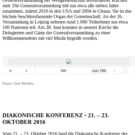
Generalversammlung der Weltgemeinschaft Reformierter Kirchen
statt. Die Generalversammlung tritt nur etwa alle sieben Jahre
zusammen, zuletzt 2010 in den USA und 2004 in Ghana. Sie ist das
höchste beschlussfassende Organ der Gemeinschaft. An der 26.
Versammlung in Leipzig nehmen rund 1.000 Teilnehmer aus etwa
100 Nationen teil. Am 28. Juni konnten in unserer Kirche die
Delegierten und Gäste der Generalversammlung zu einer
Willkommensfeier mit viel Musik begrüßt werden.
«
‹
›
von
180
Fotos: Gert Mothes
DIAKONISCHE KONFERENZ
•
21. – 23.
OKTOBER 2016
Vom 21. – 23. Oktober 2016 fand die Diakonische Konferenz der