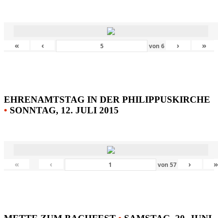
«
‹
›
»
von
6
EHRENAMTSTAG IN DER PHILIPPUSKIRCHE
•
SONNTAG, 12. JULI 2015
«
‹
›
von
57