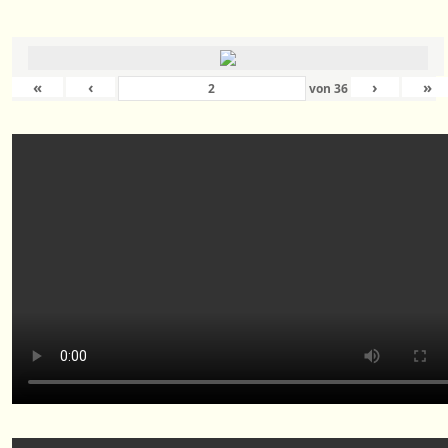
«
‹
›
»
von
36