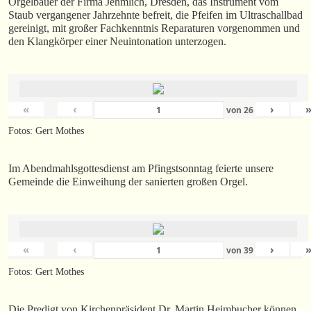
Orgelbauer der Firma Jehmlich, Dresden, das Instrument vom
Staub vergangener Jahrzehnte befreit, die Pfeifen im Ultraschallbad
gereinigt, mit großer Fachkenntnis Reparaturen vorgenommen und
den Klangkörper einer Neuintonation unterzogen.
«
‹
›
von
26
Fotos: Gert Mothes
Im Abendmahlsgottesdienst am Pfingstsonntag feierte unsere
Gemeinde die Einweihung der sanierten großen Orgel.
«
‹
›
von
39
Fotos: Gert Mothes
Die Predigt von Kirchenpräsident Dr. Martin Heimbucher können