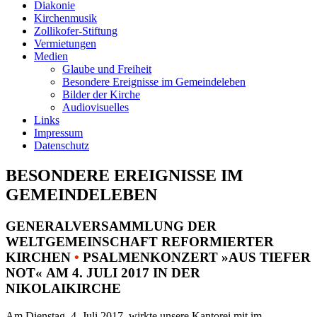
Diakonie
Kirchenmusik
Zollikofer-Stiftung
Vermietungen
Medien
Glaube und Freiheit
Besondere Ereignisse im Gemeindeleben
Bilder der Kirche
Audiovisuelles
Links
Impressum
Datenschutz
BESONDERE EREIGNISSE IM
GEMEINDELEBEN
GENERALVERSAMMLUNG DER
WELTGEMEINSCHAFT REFORMIERTER
KIRCHEN
•
PSALMENKONZERT »AUS TIEFER
NOT« AM 4. JULI 2017 IN DER
NIKOLAIKIRCHE
Am Dienstag, 4. Juli 2017, wirkte unsere Kantorei mit im