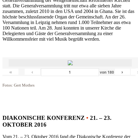
Generalversammlung der Weltgemeinschaft Reformierter Kirchen
statt. Die Generalversammlung tritt nur etwa alle sieben Jahre
zusammen, zuletzt 2010 in den USA und 2004 in Ghana. Sie ist das
höchste beschlussfassende Organ der Gemeinschaft. An der 26.
Versammlung in Leipzig nehmen rund 1.000 Teilnehmer aus etwa
100 Nationen teil. Am 28. Juni konnten in unserer Kirche die
Delegierten und Gäste der Generalversammlung zu einer
Willkommensfeier mit viel Musik begrüßt werden.
«
‹
›
von
180
Fotos: Gert Mothes
DIAKONISCHE KONFERENZ
•
21. – 23.
OKTOBER 2016
Vom 21. – 23. Oktober 2016 fand die Diakonische Konferenz der