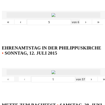
«
‹
›
»
von
6
EHRENAMTSTAG IN DER PHILIPPUSKIRCHE
•
SONNTAG, 12. JULI 2015
«
‹
›
von
57