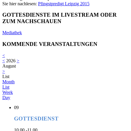
Sie hier nachlesen:
Pfingstpredigt Leipzig 2015
GOTTESDIENSTE IM LIVESTREAM ODER
ZUM NACHSCHAUEN
Mediathek
KOMMENDE VERANSTALTUNGEN
<
<
2026
>
August
>
List
Month
List
Week
Day
09
GOTTESDIENST
10.00 -11.00