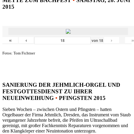
METTE ZUM BACHFEST
•
SAMSTAG, 20. JUNI
2015
«
‹
›
von
18
Fotos: Tom Fichtner
SANIERUNG DER JEHMLICH-ORGEL UND
FESTGOTTESDIENST ZU IHRER
NEUEINWEIHUNG
•
PFINGSTEN 2015
Sieben Wochen – zwischen Ostern und Pfingsten – hatten
Orgelbauer der Firma Jehmlich, Dresden, das Instrument vom Staub
vergangener Jahrzehnte befreit, die Pfeifen im Ultraschallbad
gereinigt, mit großer Fachkenntnis Reparaturen vorgenommen und
den Klangkörper einer Neuintonation unterzogen.