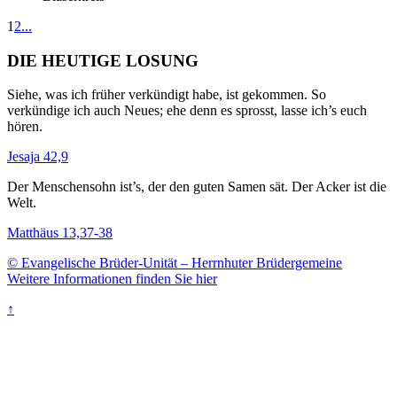
1
2
...
DIE HEUTIGE LOSUNG
Siehe, was ich früher verkündigt habe, ist gekommen. So
verkündige ich auch Neues; ehe denn es sprosst, lasse ich’s euch
hören.
Jesaja 42,9
Der Menschensohn ist’s, der den guten Samen sät. Der Acker ist die
Welt.
Matthäus 13,37-38
© Evangelische Brüder-Unität – Herrnhuter Brüdergemeine
Weitere Informationen finden Sie hier
↑