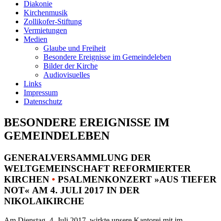
Diakonie
Kirchenmusik
Zollikofer-Stiftung
Vermietungen
Medien
Glaube und Freiheit
Besondere Ereignisse im Gemeindeleben
Bilder der Kirche
Audiovisuelles
Links
Impressum
Datenschutz
BESONDERE EREIGNISSE IM
GEMEINDELEBEN
GENERALVERSAMMLUNG DER
WELTGEMEINSCHAFT REFORMIERTER
KIRCHEN
•
PSALMENKONZERT »AUS TIEFER
NOT« AM 4. JULI 2017 IN DER
NIKOLAIKIRCHE
Am Dienstag, 4. Juli 2017, wirkte unsere Kantorei mit im