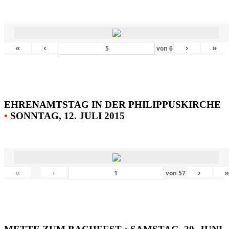
«
‹
›
»
von
6
EHRENAMTSTAG IN DER PHILIPPUSKIRCHE
•
SONNTAG, 12. JULI 2015
«
‹
›
von
57