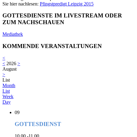
Sie hier nachlesen:
Pfingstpredigt Leipzig 2015
GOTTESDIENSTE IM LIVESTREAM ODER
ZUM NACHSCHAUEN
Mediathek
KOMMENDE VERANSTALTUNGEN
<
<
2026
>
August
>
List
Month
List
Week
Day
09
GOTTESDIENST
10.00 -11.00