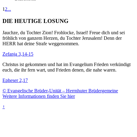
1
2
...
DIE HEUTIGE LOSUNG
Jauchze, du Tochter Zion! Frohlocke, Israel! Freue dich und sei
fröhlich von ganzem Herzen, du Tochter Jerusalem! Denn der
HERR hat deine Strafe weggenommen.
Zefanja 3,14-15
Christus ist gekommen und hat im Evangelium Frieden verkündigt
euch, die ihr fern wart, und Frieden denen, die nahe waren.
Epheser 2,17
© Evangelische Brüder-Unität – Herrnhuter Brüdergemeine
Weitere Informationen finden Sie hier
↑