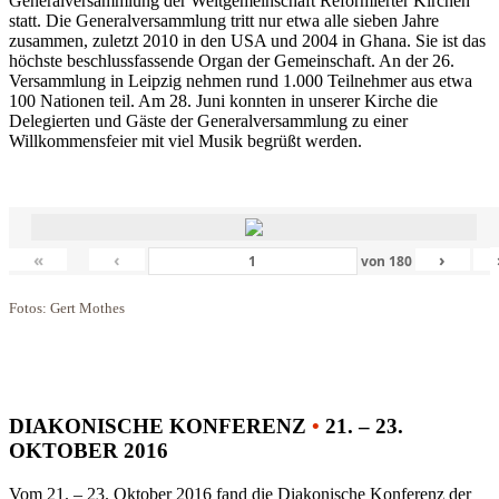
Generalversammlung der Weltgemeinschaft Reformierter Kirchen
statt. Die Generalversammlung tritt nur etwa alle sieben Jahre
zusammen, zuletzt 2010 in den USA und 2004 in Ghana. Sie ist das
höchste beschlussfassende Organ der Gemeinschaft. An der 26.
Versammlung in Leipzig nehmen rund 1.000 Teilnehmer aus etwa
100 Nationen teil. Am 28. Juni konnten in unserer Kirche die
Delegierten und Gäste der Generalversammlung zu einer
Willkommensfeier mit viel Musik begrüßt werden.
«
‹
›
von
180
Fotos: Gert Mothes
DIAKONISCHE KONFERENZ
•
21. – 23.
OKTOBER 2016
Vom 21. – 23. Oktober 2016 fand die Diakonische Konferenz der