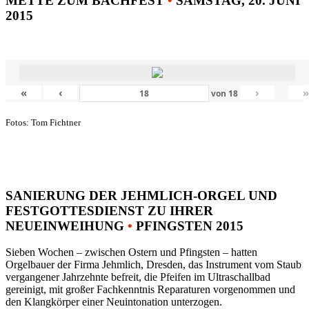
METTE ZUM BACHFEST
•
SAMSTAG, 20. JUNI
2015
«
‹
›
von
18
Fotos: Tom Fichtner
SANIERUNG DER JEHMLICH-ORGEL UND
FESTGOTTESDIENST ZU IHRER
NEUEINWEIHUNG
•
PFINGSTEN 2015
Sieben Wochen – zwischen Ostern und Pfingsten – hatten
Orgelbauer der Firma Jehmlich, Dresden, das Instrument vom Staub
vergangener Jahrzehnte befreit, die Pfeifen im Ultraschallbad
gereinigt, mit großer Fachkenntnis Reparaturen vorgenommen und
den Klangkörper einer Neuintonation unterzogen.