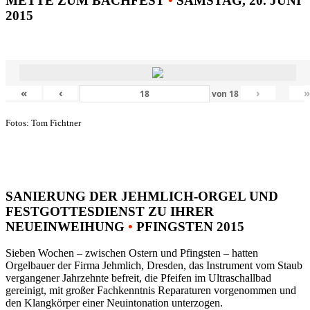
METTE ZUM BACHFEST
•
SAMSTAG, 20. JUNI
2015
«
‹
›
von
18
Fotos: Tom Fichtner
SANIERUNG DER JEHMLICH-ORGEL UND
FESTGOTTESDIENST ZU IHRER
NEUEINWEIHUNG
•
PFINGSTEN 2015
Sieben Wochen – zwischen Ostern und Pfingsten – hatten
Orgelbauer der Firma Jehmlich, Dresden, das Instrument vom Staub
vergangener Jahrzehnte befreit, die Pfeifen im Ultraschallbad
gereinigt, mit großer Fachkenntnis Reparaturen vorgenommen und
den Klangkörper einer Neuintonation unterzogen.