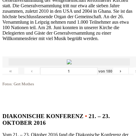
Generalversammlung der Weltgemeinschaft Reformierter Kirchen
statt. Die Generalversammlung tritt nur etwa alle sieben Jahre
zusammen, zuletzt 2010 in den USA und 2004 in Ghana. Sie ist das
höchste beschlussfassende Organ der Gemeinschaft. An der 26.
Versammlung in Leipzig nehmen rund 1.000 Teilnehmer aus etwa
100 Nationen teil. Am 28. Juni konnten in unserer Kirche die
Delegierten und Gäste der Generalversammlung zu einer
Willkommensfeier mit viel Musik begrüßt werden.
«
‹
›
von
180
Fotos: Gert Mothes
DIAKONISCHE KONFERENZ
•
21. – 23.
OKTOBER 2016
Vom 21. – 23. Oktober 2016 fand die Diakonische Konferenz der