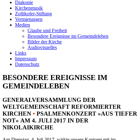
Diakonie
Kirchenmusik
Zollikofer-Stiftung
Vermietungen
Medien
Glaube und Freiheit
Besondere Ereignisse im Gemeindeleben
Bilder der Kirche
Audiovisuelles
Links
Impressum
Datenschutz
BESONDERE EREIGNISSE IM
GEMEINDELEBEN
GENERALVERSAMMLUNG DER
WELTGEMEINSCHAFT REFORMIERTER
KIRCHEN
•
PSALMENKONZERT »AUS TIEFER
NOT« AM 4. JULI 2017 IN DER
NIKOLAIKIRCHE
Am Dienstag, 4. Juli 2017, wirkte unsere Kantorei mit im