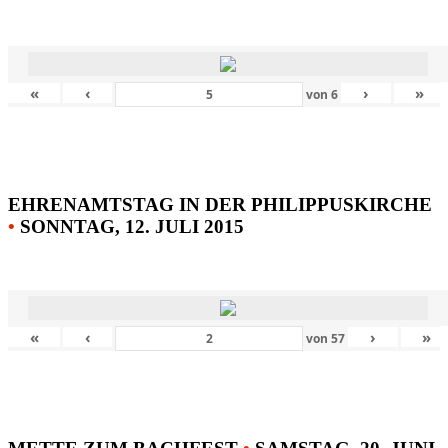
«
‹
›
»
von
6
EHRENAMTSTAG IN DER PHILIPPUSKIRCHE
•
SONNTAG, 12. JULI 2015
«
‹
›
»
von
57