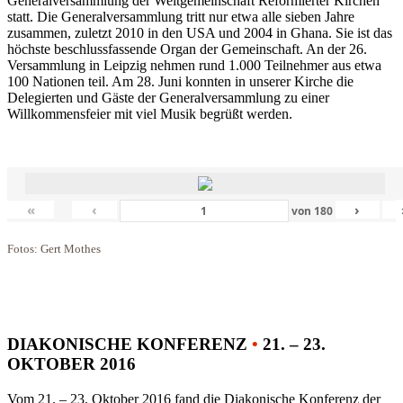
Generalversammlung der Weltgemeinschaft Reformierter Kirchen
statt. Die Generalversammlung tritt nur etwa alle sieben Jahre
zusammen, zuletzt 2010 in den USA und 2004 in Ghana. Sie ist das
höchste beschlussfassende Organ der Gemeinschaft. An der 26.
Versammlung in Leipzig nehmen rund 1.000 Teilnehmer aus etwa
100 Nationen teil. Am 28. Juni konnten in unserer Kirche die
Delegierten und Gäste der Generalversammlung zu einer
Willkommensfeier mit viel Musik begrüßt werden.
«
‹
›
von
180
Fotos: Gert Mothes
DIAKONISCHE KONFERENZ
•
21. – 23.
OKTOBER 2016
Vom 21. – 23. Oktober 2016 fand die Diakonische Konferenz der