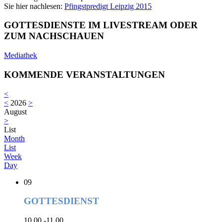
Sie hier nachlesen:
Pfingstpredigt Leipzig 2015
GOTTESDIENSTE IM LIVESTREAM ODER
ZUM NACHSCHAUEN
Mediathek
KOMMENDE VERANSTALTUNGEN
<
<
2026
>
August
>
List
Month
List
Week
Day
09
GOTTESDIENST
10.00 -11.00