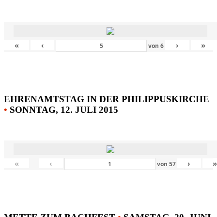
«
‹
›
»
von
6
EHRENAMTSTAG IN DER PHILIPPUSKIRCHE
•
SONNTAG, 12. JULI 2015
«
‹
›
von
57