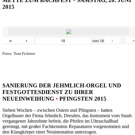
METTE ZUM BACHFEST
•
SAMSTAG, 20. JUNI
2015
«
‹
›
von
18
Fotos: Tom Fichtner
SANIERUNG DER JEHMLICH-ORGEL UND
FESTGOTTESDIENST ZU IHRER
NEUEINWEIHUNG
•
PFINGSTEN 2015
Sieben Wochen – zwischen Ostern und Pfingsten – hatten
Orgelbauer der Firma Jehmlich, Dresden, das Instrument vom Staub
vergangener Jahrzehnte befreit, die Pfeifen im Ultraschallbad
gereinigt, mit großer Fachkenntnis Reparaturen vorgenommen und
den Klangkörper einer Neuintonation unterzogen.