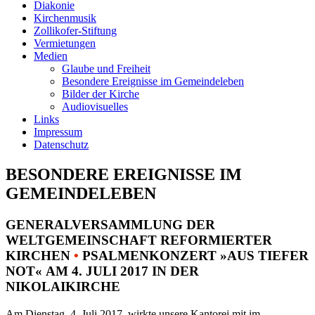
Diakonie
Kirchenmusik
Zollikofer-Stiftung
Vermietungen
Medien
Glaube und Freiheit
Besondere Ereignisse im Gemeindeleben
Bilder der Kirche
Audiovisuelles
Links
Impressum
Datenschutz
BESONDERE EREIGNISSE IM
GEMEINDELEBEN
GENERALVERSAMMLUNG DER
WELTGEMEINSCHAFT REFORMIERTER
KIRCHEN
•
PSALMENKONZERT »AUS TIEFER
NOT« AM 4. JULI 2017 IN DER
NIKOLAIKIRCHE
Am Dienstag, 4. Juli 2017, wirkte unsere Kantorei mit im