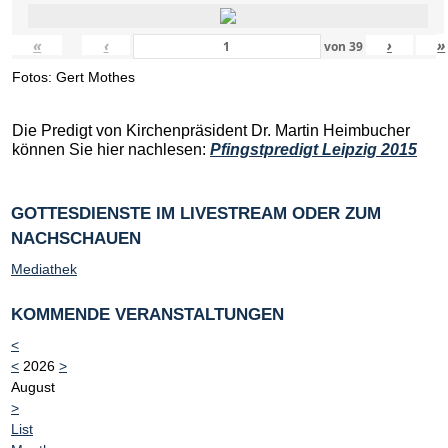
«
‹
›
»
von
39
Fotos: Gert Mothes
Die Predigt von Kirchenpräsident Dr. Martin Heimbucher
können Sie hier nachlesen:
Pfingstpredigt Leipzig 2015
GOTTESDIENSTE IM LIVESTREAM ODER ZUM
NACHSCHAUEN
Mediathek
KOMMENDE VERANSTALTUNGEN
<
<
2026
>
August
>
List