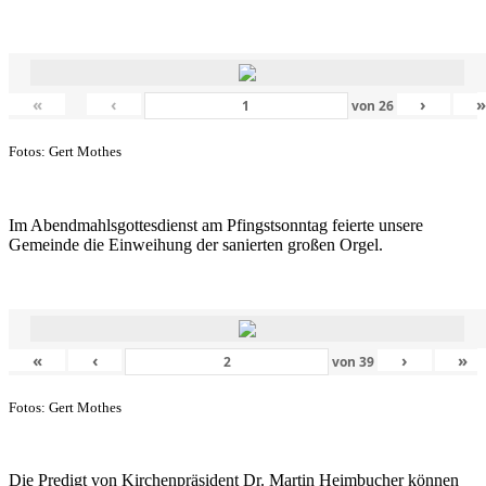
«
‹
›
von
26
Fotos: Gert Mothes
Im Abendmahlsgottesdienst am Pfingstsonntag feierte unsere
Gemeinde die Einweihung der sanierten großen Orgel.
«
‹
›
»
von
39
Fotos: Gert Mothes
Die Predigt von Kirchenpräsident Dr. Martin Heimbucher können