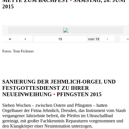
METTE ZUM BACHFEST
•
SAMSTAG, 20. JUNI
2015
«
‹
›
von
18
Fotos: Tom Fichtner
SANIERUNG DER JEHMLICH-ORGEL UND
FESTGOTTESDIENST ZU IHRER
NEUEINWEIHUNG
•
PFINGSTEN 2015
Sieben Wochen – zwischen Ostern und Pfingsten – hatten
Orgelbauer der Firma Jehmlich, Dresden, das Instrument vom Staub
vergangener Jahrzehnte befreit, die Pfeifen im Ultraschallbad
gereinigt, mit großer Fachkenntnis Reparaturen vorgenommen und
den Klangkörper einer Neuintonation unterzogen.