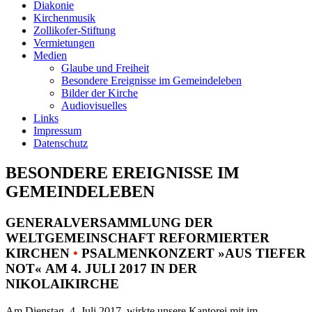
Diakonie
Kirchenmusik
Zollikofer-Stiftung
Vermietungen
Medien
Glaube und Freiheit
Besondere Ereignisse im Gemeindeleben
Bilder der Kirche
Audiovisuelles
Links
Impressum
Datenschutz
BESONDERE EREIGNISSE IM
GEMEINDELEBEN
GENERALVERSAMMLUNG DER
WELTGEMEINSCHAFT REFORMIERTER
KIRCHEN
•
PSALMENKONZERT »AUS TIEFER
NOT« AM 4. JULI 2017 IN DER
NIKOLAIKIRCHE
Am Dienstag, 4. Juli 2017, wirkte unsere Kantorei mit im