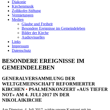
Diakonie
Kirchenmusik
Zollikofer-Stiftung
Vermietungen
Medien
Glaube und Freiheit
Besondere Ereignisse im Gemeindeleben
Bilder der Kirche
Audiovisuelles
Links
Impressum
Datenschutz
BESONDERE EREIGNISSE IM
GEMEINDELEBEN
GENERALVERSAMMLUNG DER
WELTGEMEINSCHAFT REFORMIERTER
KIRCHEN
•
PSALMENKONZERT »AUS TIEFER
NOT« AM 4. JULI 2017 IN DER
NIKOLAIKIRCHE
Am Dienstag, 4. Juli 2017, wirkte unsere Kantorei mit im