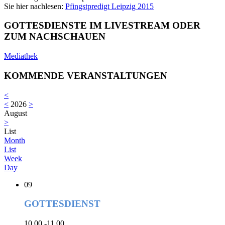
Sie hier nachlesen:
Pfingstpredigt Leipzig 2015
GOTTESDIENSTE IM LIVESTREAM ODER
ZUM NACHSCHAUEN
Mediathek
KOMMENDE VERANSTALTUNGEN
<
<
2026
>
August
>
List
Month
List
Week
Day
09
GOTTESDIENST
10.00 -11.00