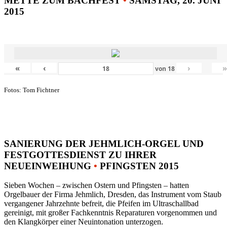
METTE ZUM BACHFEST
•
SAMSTAG, 20. JUNI
2015
«
‹
›
von
18
Fotos: Tom Fichtner
SANIERUNG DER JEHMLICH-ORGEL UND
FESTGOTTESDIENST ZU IHRER
NEUEINWEIHUNG
•
PFINGSTEN 2015
Sieben Wochen – zwischen Ostern und Pfingsten – hatten
Orgelbauer der Firma Jehmlich, Dresden, das Instrument vom Staub
vergangener Jahrzehnte befreit, die Pfeifen im Ultraschallbad
gereinigt, mit großer Fachkenntnis Reparaturen vorgenommen und
den Klangkörper einer Neuintonation unterzogen.