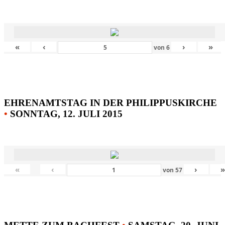
«
‹
›
»
von
6
EHRENAMTSTAG IN DER PHILIPPUSKIRCHE
•
SONNTAG, 12. JULI 2015
«
‹
›
von
57