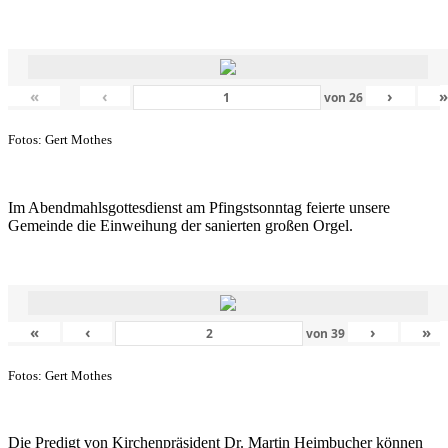
«
‹
›
von
26
Fotos: Gert Mothes
Im Abendmahlsgottesdienst am Pfingstsonntag feierte unsere
Gemeinde die Einweihung der sanierten großen Orgel.
«
‹
›
»
von
39
Fotos: Gert Mothes
Die Predigt von Kirchenpräsident Dr. Martin Heimbucher können