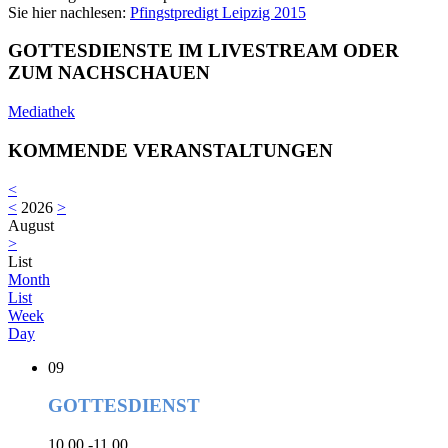
Sie hier nachlesen:
Pfingstpredigt Leipzig 2015
GOTTESDIENSTE IM LIVESTREAM ODER
ZUM NACHSCHAUEN
Mediathek
KOMMENDE VERANSTALTUNGEN
<
<
2026
>
August
>
List
Month
List
Week
Day
09
GOTTESDIENST
10.00 -11.00