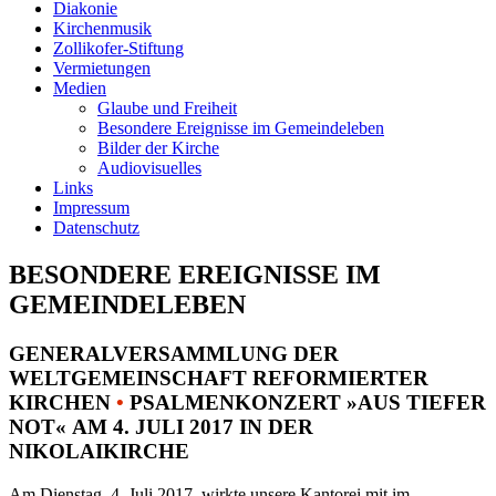
Diakonie
Kirchenmusik
Zollikofer-Stiftung
Vermietungen
Medien
Glaube und Freiheit
Besondere Ereignisse im Gemeindeleben
Bilder der Kirche
Audiovisuelles
Links
Impressum
Datenschutz
BESONDERE EREIGNISSE IM
GEMEINDELEBEN
GENERALVERSAMMLUNG DER
WELTGEMEINSCHAFT REFORMIERTER
KIRCHEN
•
PSALMENKONZERT »AUS TIEFER
NOT« AM 4. JULI 2017 IN DER
NIKOLAIKIRCHE
Am Dienstag, 4. Juli 2017, wirkte unsere Kantorei mit im