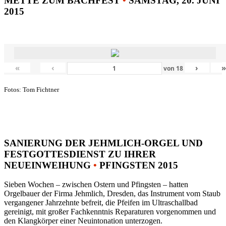
METTE ZUM BACHFEST
•
SAMSTAG, 20. JUNI
2015
«
‹
›
von
18
Fotos: Tom Fichtner
SANIERUNG DER JEHMLICH-ORGEL UND
FESTGOTTESDIENST ZU IHRER
NEUEINWEIHUNG
•
PFINGSTEN 2015
Sieben Wochen – zwischen Ostern und Pfingsten – hatten
Orgelbauer der Firma Jehmlich, Dresden, das Instrument vom Staub
vergangener Jahrzehnte befreit, die Pfeifen im Ultraschallbad
gereinigt, mit großer Fachkenntnis Reparaturen vorgenommen und
den Klangkörper einer Neuintonation unterzogen.