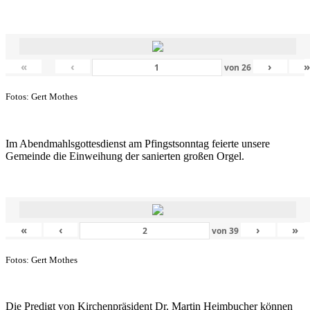
«
‹
›
von
26
Fotos: Gert Mothes
Im Abendmahlsgottesdienst am Pfingstsonntag feierte unsere
Gemeinde die Einweihung der sanierten großen Orgel.
«
‹
›
»
von
39
Fotos: Gert Mothes
Die Predigt von Kirchenpräsident Dr. Martin Heimbucher können