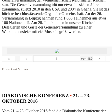
Generalversammlung der Weltgemeinschaft Reformierter Kirchen
statt. Die Generalversammlung tritt nur etwa alle sieben Jahre
zusammen, zuletzt 2010 in den USA und 2004 in Ghana. Sie ist das
höchste beschlussfassende Organ der Gemeinschaft. An der 26.
Versammlung in Leipzig nehmen rund 1.000 Teilnehmer aus etwa
100 Nationen teil. Am 28. Juni konnten in unserer Kirche die
Delegierten und Gäste der Generalversammlung zu einer
Willkommensfeier mit viel Musik begrüßt werden.
«
‹
›
von
180
Fotos: Gert Mothes
DIAKONISCHE KONFERENZ
•
21. – 23.
OKTOBER 2016
Vom 21. – 23. Oktober 2016 fand die Diakonische Konferenz der