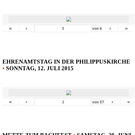
«
‹
›
»
von
6
EHRENAMTSTAG IN DER PHILIPPUSKIRCHE
•
SONNTAG, 12. JULI 2015
«
‹
›
»
von
57