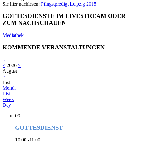
Sie hier nachlesen:
Pfingstpredigt Leipzig 2015
GOTTESDIENSTE IM LIVESTREAM ODER
ZUM NACHSCHAUEN
Mediathek
KOMMENDE VERANSTALTUNGEN
<
<
2026
>
August
>
List
Month
List
Week
Day
09
GOTTESDIENST
10.00 -11.00