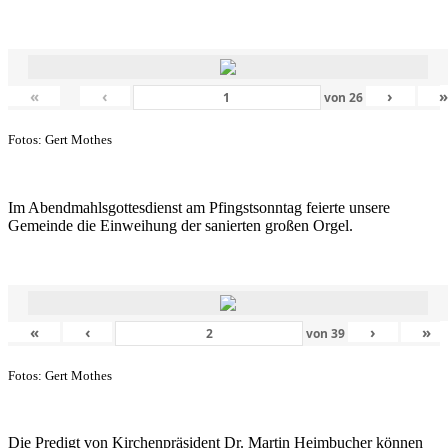
«
‹
›
von
26
Fotos: Gert Mothes
Im Abendmahlsgottesdienst am Pfingstsonntag feierte unsere
Gemeinde die Einweihung der sanierten großen Orgel.
«
‹
›
»
von
39
Fotos: Gert Mothes
Die Predigt von Kirchenpräsident Dr. Martin Heimbucher können