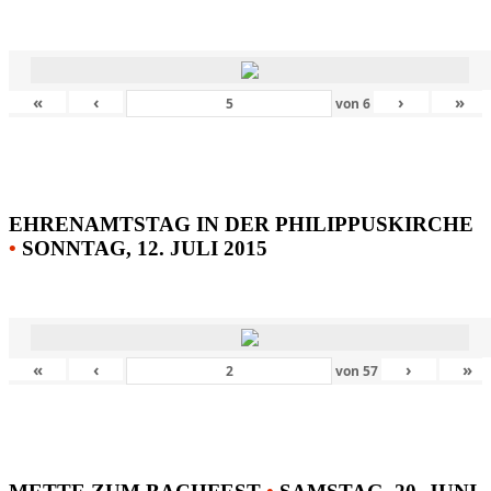
«
‹
›
»
von
6
EHRENAMTSTAG IN DER PHILIPPUSKIRCHE
•
SONNTAG, 12. JULI 2015
«
‹
›
»
von
57