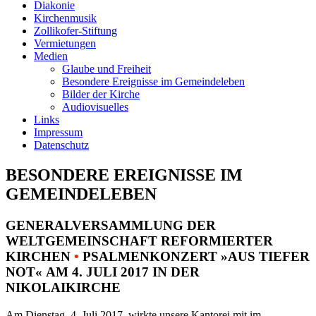
Diakonie
Kirchenmusik
Zollikofer-Stiftung
Vermietungen
Medien
Glaube und Freiheit
Besondere Ereignisse im Gemeindeleben
Bilder der Kirche
Audiovisuelles
Links
Impressum
Datenschutz
BESONDERE EREIGNISSE IM
GEMEINDELEBEN
GENERALVERSAMMLUNG DER
WELTGEMEINSCHAFT REFORMIERTER
KIRCHEN
•
PSALMENKONZERT »AUS TIEFER
NOT« AM 4. JULI 2017 IN DER
NIKOLAIKIRCHE
Am Dienstag, 4. Juli 2017, wirkte unsere Kantorei mit im