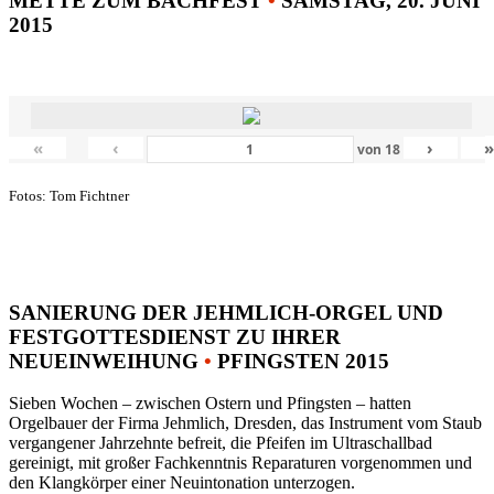
METTE ZUM BACHFEST
•
SAMSTAG, 20. JUNI
2015
«
‹
›
von
18
Fotos: Tom Fichtner
SANIERUNG DER JEHMLICH-ORGEL UND
FESTGOTTESDIENST ZU IHRER
NEUEINWEIHUNG
•
PFINGSTEN 2015
Sieben Wochen – zwischen Ostern und Pfingsten – hatten
Orgelbauer der Firma Jehmlich, Dresden, das Instrument vom Staub
vergangener Jahrzehnte befreit, die Pfeifen im Ultraschallbad
gereinigt, mit großer Fachkenntnis Reparaturen vorgenommen und
den Klangkörper einer Neuintonation unterzogen.