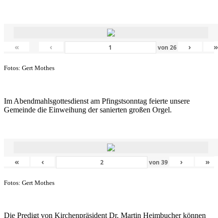
«
‹
›
von
26
Fotos: Gert Mothes
Im Abendmahlsgottesdienst am Pfingstsonntag feierte unsere
Gemeinde die Einweihung der sanierten großen Orgel.
«
‹
›
»
von
39
Fotos: Gert Mothes
Die Predigt von Kirchenpräsident Dr. Martin Heimbucher können