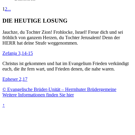
1
2
...
DIE HEUTIGE LOSUNG
Jauchze, du Tochter Zion! Frohlocke, Israel! Freue dich und sei
fröhlich von ganzem Herzen, du Tochter Jerusalem! Denn der
HERR hat deine Strafe weggenommen.
Zefanja 3,14-15
Christus ist gekommen und hat im Evangelium Frieden verkündigt
euch, die ihr fern wart, und Frieden denen, die nahe waren.
Epheser 2,17
© Evangelische Brüder-Unität – Herrnhuter Brüdergemeine
Weitere Informationen finden Sie hier
↑