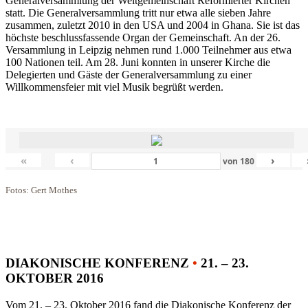
Generalversammlung der Weltgemeinschaft Reformierter Kirchen
statt. Die Generalversammlung tritt nur etwa alle sieben Jahre
zusammen, zuletzt 2010 in den USA und 2004 in Ghana. Sie ist das
höchste beschlussfassende Organ der Gemeinschaft. An der 26.
Versammlung in Leipzig nehmen rund 1.000 Teilnehmer aus etwa
100 Nationen teil. Am 28. Juni konnten in unserer Kirche die
Delegierten und Gäste der Generalversammlung zu einer
Willkommensfeier mit viel Musik begrüßt werden.
«
‹
›
von
180
Fotos: Gert Mothes
DIAKONISCHE KONFERENZ
•
21. – 23.
OKTOBER 2016
Vom 21. – 23. Oktober 2016 fand die Diakonische Konferenz der