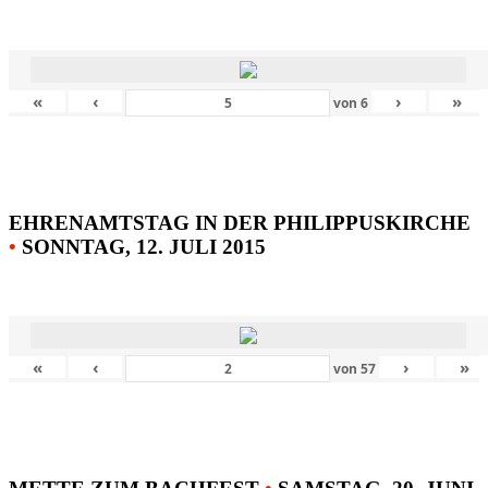
«
‹
›
»
von
6
EHRENAMTSTAG IN DER PHILIPPUSKIRCHE
•
SONNTAG, 12. JULI 2015
«
‹
›
»
von
57