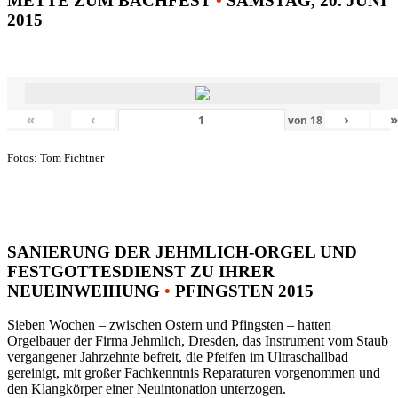
METTE ZUM BACHFEST
•
SAMSTAG, 20. JUNI
2015
«
‹
›
von
18
Fotos: Tom Fichtner
SANIERUNG DER JEHMLICH-ORGEL UND
FESTGOTTESDIENST ZU IHRER
NEUEINWEIHUNG
•
PFINGSTEN 2015
Sieben Wochen – zwischen Ostern und Pfingsten – hatten
Orgelbauer der Firma Jehmlich, Dresden, das Instrument vom Staub
vergangener Jahrzehnte befreit, die Pfeifen im Ultraschallbad
gereinigt, mit großer Fachkenntnis Reparaturen vorgenommen und
den Klangkörper einer Neuintonation unterzogen.