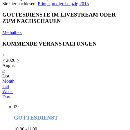
Sie hier nachlesen:
Pfingstpredigt Leipzig 2015
GOTTESDIENSTE IM LIVESTREAM ODER
ZUM NACHSCHAUEN
Mediathek
KOMMENDE VERANSTALTUNGEN
<
<
2026
>
August
>
List
Month
List
Week
Day
09
GOTTESDIENST
10.00 -11.00