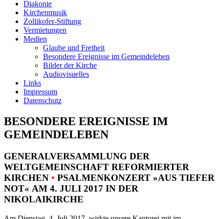
Diakonie
Kirchenmusik
Zollikofer-Stiftung
Vermietungen
Medien
Glaube und Freiheit
Besondere Ereignisse im Gemeindeleben
Bilder der Kirche
Audiovisuelles
Links
Impressum
Datenschutz
BESONDERE EREIGNISSE IM
GEMEINDELEBEN
GENERALVERSAMMLUNG DER
WELTGEMEINSCHAFT REFORMIERTER
KIRCHEN
•
PSALMENKONZERT »AUS TIEFER
NOT« AM 4. JULI 2017 IN DER
NIKOLAIKIRCHE
Am Dienstag, 4. Juli 2017, wirkte unsere Kantorei mit im