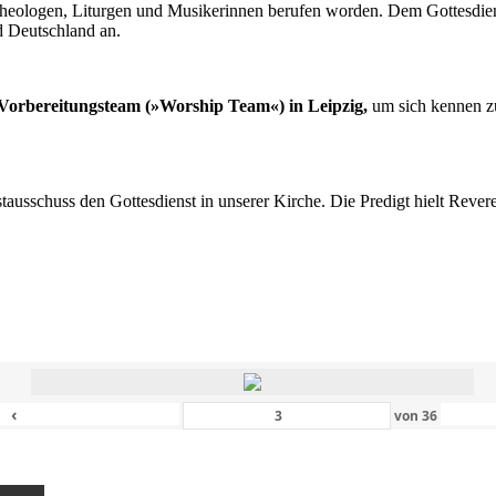
n Theologen, Liturgen und Musikerinnen berufen worden. Dem Gottesdi
d Deutschland an.
s Vorbereitungsteam (»Worship Team«) in Leipzig,
um sich kennen zu
nstausschuss den Gottesdienst in unserer Kirche. Die Predigt hielt Rev
‹
von
36