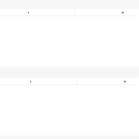
›
»
›
»