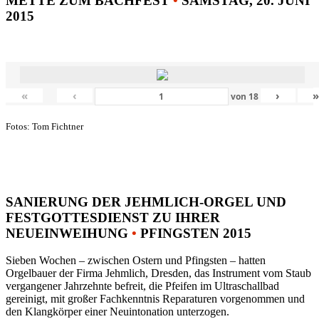
METTE ZUM BACHFEST
•
SAMSTAG, 20. JUNI
2015
«
‹
›
von
18
Fotos: Tom Fichtner
SANIERUNG DER JEHMLICH-ORGEL UND
FESTGOTTESDIENST ZU IHRER
NEUEINWEIHUNG
•
PFINGSTEN 2015
Sieben Wochen – zwischen Ostern und Pfingsten – hatten
Orgelbauer der Firma Jehmlich, Dresden, das Instrument vom Staub
vergangener Jahrzehnte befreit, die Pfeifen im Ultraschallbad
gereinigt, mit großer Fachkenntnis Reparaturen vorgenommen und
den Klangkörper einer Neuintonation unterzogen.