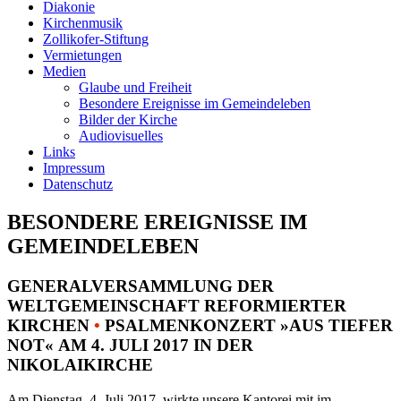
Diakonie
Kirchenmusik
Zollikofer-Stiftung
Vermietungen
Medien
Glaube und Freiheit
Besondere Ereignisse im Gemeindeleben
Bilder der Kirche
Audiovisuelles
Links
Impressum
Datenschutz
BESONDERE EREIGNISSE IM
GEMEINDELEBEN
GENERALVERSAMMLUNG DER
WELTGEMEINSCHAFT REFORMIERTER
KIRCHEN
•
PSALMENKONZERT »AUS TIEFER
NOT« AM 4. JULI 2017 IN DER
NIKOLAIKIRCHE
Am Dienstag, 4. Juli 2017, wirkte unsere Kantorei mit im