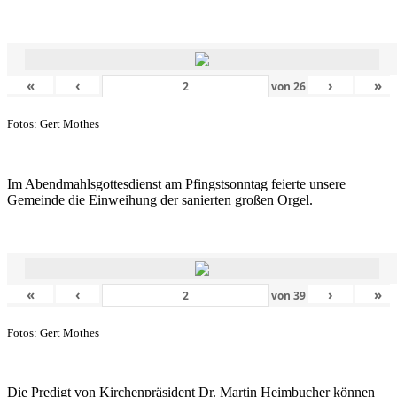
«
‹
›
»
von
26
Fotos: Gert Mothes
Im Abendmahlsgottesdienst am Pfingstsonntag feierte unsere
Gemeinde die Einweihung der sanierten großen Orgel.
«
‹
›
»
von
39
Fotos: Gert Mothes
Die Predigt von Kirchenpräsident Dr. Martin Heimbucher können