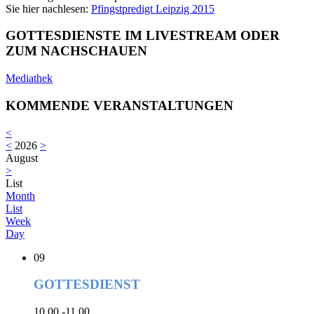
Sie hier nachlesen:
Pfingstpredigt Leipzig 2015
GOTTESDIENSTE IM LIVESTREAM ODER
ZUM NACHSCHAUEN
Mediathek
KOMMENDE VERANSTALTUNGEN
<
<
2026
>
August
>
List
Month
List
Week
Day
09
GOTTESDIENST
10.00 -11.00