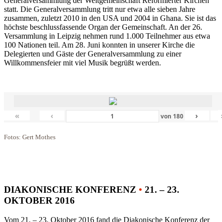
Generalversammlung der Weltgemeinschaft Reformierter Kirchen
statt. Die Generalversammlung tritt nur etwa alle sieben Jahre
zusammen, zuletzt 2010 in den USA und 2004 in Ghana. Sie ist das
höchste beschlussfassende Organ der Gemeinschaft. An der 26.
Versammlung in Leipzig nehmen rund 1.000 Teilnehmer aus etwa
100 Nationen teil. Am 28. Juni konnten in unserer Kirche die
Delegierten und Gäste der Generalversammlung zu einer
Willkommensfeier mit viel Musik begrüßt werden.
«
‹
›
von
180
Fotos: Gert Mothes
DIAKONISCHE KONFERENZ
•
21. – 23.
OKTOBER 2016
Vom 21. – 23. Oktober 2016 fand die Diakonische Konferenz der