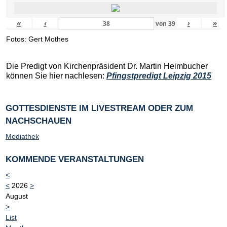
«
‹
›
»
von
39
Fotos: Gert Mothes
Die Predigt von Kirchenpräsident Dr. Martin Heimbucher
können Sie hier nachlesen:
Pfingstpredigt Leipzig 2015
GOTTESDIENSTE IM LIVESTREAM ODER ZUM
NACHSCHAUEN
Mediathek
KOMMENDE VERANSTALTUNGEN
<
<
2026
>
August
>
List