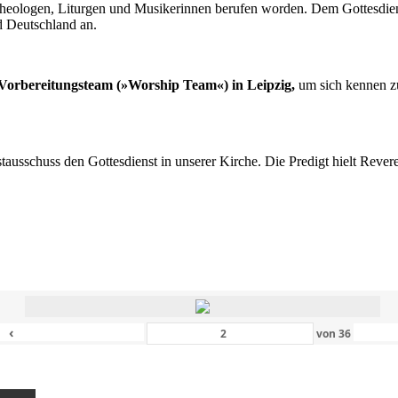
n Theologen, Liturgen und Musikerinnen berufen worden. Dem Gottesdi
d Deutschland an.
s Vorbereitungsteam (»Worship Team«) in Leipzig,
um sich kennen zu
nstausschuss den Gottesdienst in unserer Kirche. Die Predigt hielt Rev
‹
von
36