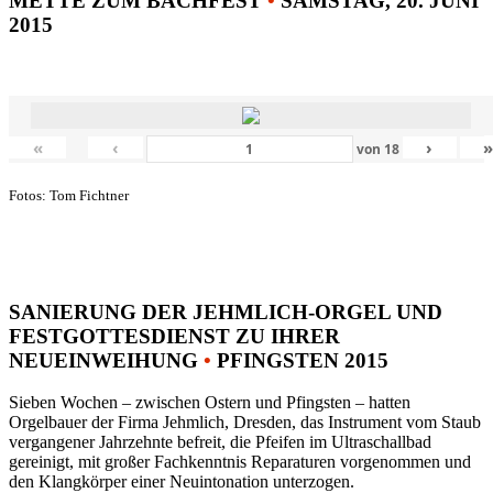
METTE ZUM BACHFEST
•
SAMSTAG, 20. JUNI
2015
«
‹
›
von
18
Fotos: Tom Fichtner
SANIERUNG DER JEHMLICH-ORGEL UND
FESTGOTTESDIENST ZU IHRER
NEUEINWEIHUNG
•
PFINGSTEN 2015
Sieben Wochen – zwischen Ostern und Pfingsten – hatten
Orgelbauer der Firma Jehmlich, Dresden, das Instrument vom Staub
vergangener Jahrzehnte befreit, die Pfeifen im Ultraschallbad
gereinigt, mit großer Fachkenntnis Reparaturen vorgenommen und
den Klangkörper einer Neuintonation unterzogen.