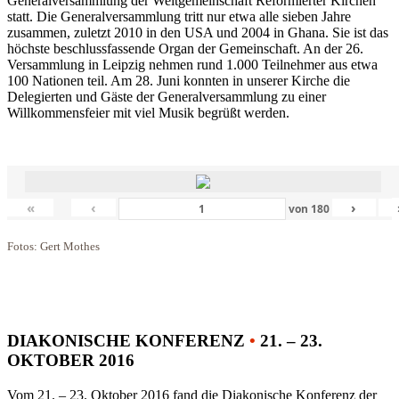
Generalversammlung der Weltgemeinschaft Reformierter Kirchen
statt. Die Generalversammlung tritt nur etwa alle sieben Jahre
zusammen, zuletzt 2010 in den USA und 2004 in Ghana. Sie ist das
höchste beschlussfassende Organ der Gemeinschaft. An der 26.
Versammlung in Leipzig nehmen rund 1.000 Teilnehmer aus etwa
100 Nationen teil. Am 28. Juni konnten in unserer Kirche die
Delegierten und Gäste der Generalversammlung zu einer
Willkommensfeier mit viel Musik begrüßt werden.
«
‹
›
von
180
Fotos: Gert Mothes
DIAKONISCHE KONFERENZ
•
21. – 23.
OKTOBER 2016
Vom 21. – 23. Oktober 2016 fand die Diakonische Konferenz der