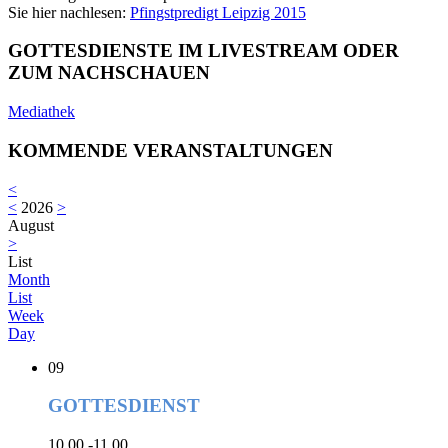
Sie hier nachlesen:
Pfingstpredigt Leipzig 2015
GOTTESDIENSTE IM LIVESTREAM ODER
ZUM NACHSCHAUEN
Mediathek
KOMMENDE VERANSTALTUNGEN
<
<
2026
>
August
>
List
Month
List
Week
Day
09
GOTTESDIENST
10.00 -11.00