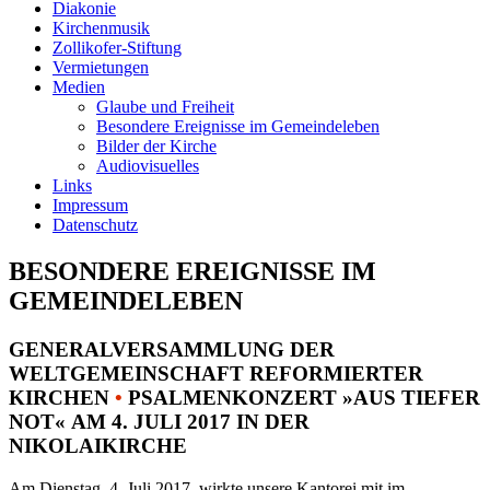
Diakonie
Kirchenmusik
Zollikofer-Stiftung
Vermietungen
Medien
Glaube und Freiheit
Besondere Ereignisse im Gemeindeleben
Bilder der Kirche
Audiovisuelles
Links
Impressum
Datenschutz
BESONDERE EREIGNISSE IM
GEMEINDELEBEN
GENERALVERSAMMLUNG DER
WELTGEMEINSCHAFT REFORMIERTER
KIRCHEN
•
PSALMENKONZERT »AUS TIEFER
NOT« AM 4. JULI 2017 IN DER
NIKOLAIKIRCHE
Am Dienstag, 4. Juli 2017, wirkte unsere Kantorei mit im