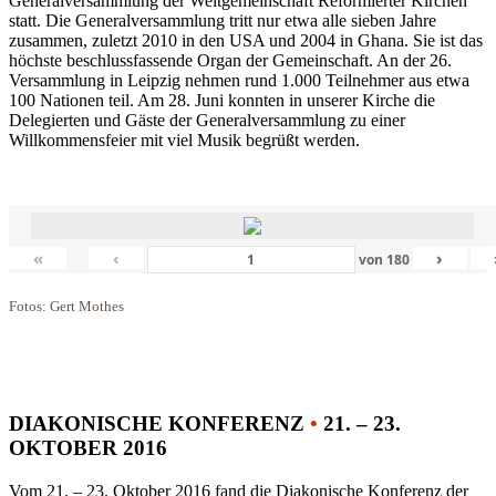
Generalversammlung der Weltgemeinschaft Reformierter Kirchen
statt. Die Generalversammlung tritt nur etwa alle sieben Jahre
zusammen, zuletzt 2010 in den USA und 2004 in Ghana. Sie ist das
höchste beschlussfassende Organ der Gemeinschaft. An der 26.
Versammlung in Leipzig nehmen rund 1.000 Teilnehmer aus etwa
100 Nationen teil. Am 28. Juni konnten in unserer Kirche die
Delegierten und Gäste der Generalversammlung zu einer
Willkommensfeier mit viel Musik begrüßt werden.
«
‹
›
von
180
Fotos: Gert Mothes
DIAKONISCHE KONFERENZ
•
21. – 23.
OKTOBER 2016
Vom 21. – 23. Oktober 2016 fand die Diakonische Konferenz der