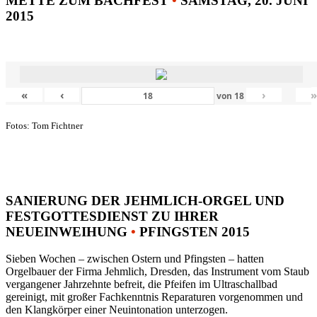
METTE ZUM BACHFEST
•
SAMSTAG, 20. JUNI
2015
«
‹
›
von
18
Fotos: Tom Fichtner
SANIERUNG DER JEHMLICH-ORGEL UND
FESTGOTTESDIENST ZU IHRER
NEUEINWEIHUNG
•
PFINGSTEN 2015
Sieben Wochen – zwischen Ostern und Pfingsten – hatten
Orgelbauer der Firma Jehmlich, Dresden, das Instrument vom Staub
vergangener Jahrzehnte befreit, die Pfeifen im Ultraschallbad
gereinigt, mit großer Fachkenntnis Reparaturen vorgenommen und
den Klangkörper einer Neuintonation unterzogen.