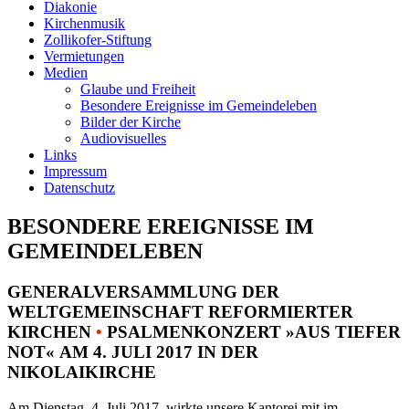
Diakonie
Kirchenmusik
Zollikofer-Stiftung
Vermietungen
Medien
Glaube und Freiheit
Besondere Ereignisse im Gemeindeleben
Bilder der Kirche
Audiovisuelles
Links
Impressum
Datenschutz
BESONDERE EREIGNISSE IM
GEMEINDELEBEN
GENERALVERSAMMLUNG DER
WELTGEMEINSCHAFT REFORMIERTER
KIRCHEN
•
PSALMENKONZERT »AUS TIEFER
NOT« AM 4. JULI 2017 IN DER
NIKOLAIKIRCHE
Am Dienstag, 4. Juli 2017, wirkte unsere Kantorei mit im