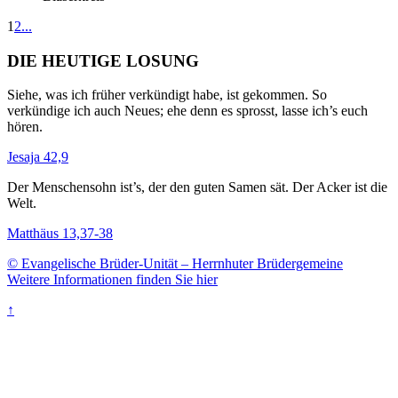
1
2
...
DIE HEUTIGE LOSUNG
Siehe, was ich früher verkündigt habe, ist gekommen. So
verkündige ich auch Neues; ehe denn es sprosst, lasse ich’s euch
hören.
Jesaja 42,9
Der Menschensohn ist’s, der den guten Samen sät. Der Acker ist die
Welt.
Matthäus 13,37-38
© Evangelische Brüder-Unität – Herrnhuter Brüdergemeine
Weitere Informationen finden Sie hier
↑