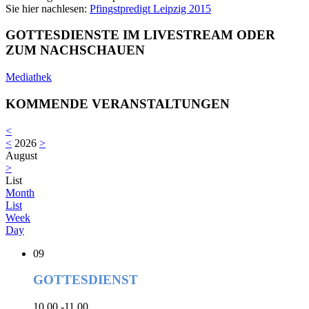
Sie hier nachlesen:
Pfingstpredigt Leipzig 2015
GOTTESDIENSTE IM LIVESTREAM ODER
ZUM NACHSCHAUEN
Mediathek
KOMMENDE VERANSTALTUNGEN
<
<
2026
>
August
>
List
Month
List
Week
Day
09
GOTTESDIENST
10.00 -11.00