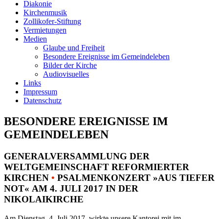
Diakonie
Kirchenmusik
Zollikofer-Stiftung
Vermietungen
Medien
Glaube und Freiheit
Besondere Ereignisse im Gemeindeleben
Bilder der Kirche
Audiovisuelles
Links
Impressum
Datenschutz
BESONDERE EREIGNISSE IM
GEMEINDELEBEN
GENERALVERSAMMLUNG DER
WELTGEMEINSCHAFT REFORMIERTER
KIRCHEN
•
PSALMENKONZERT »AUS TIEFER
NOT« AM 4. JULI 2017 IN DER
NIKOLAIKIRCHE
Am Dienstag, 4. Juli 2017, wirkte unsere Kantorei mit im