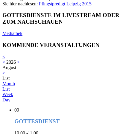
Sie hier nachlesen:
Pfingstpredigt Leipzig 2015
GOTTESDIENSTE IM LIVESTREAM ODER
ZUM NACHSCHAUEN
Mediathek
KOMMENDE VERANSTALTUNGEN
<
<
2026
>
August
>
List
Month
List
Week
Day
09
GOTTESDIENST
10.00 -11.00