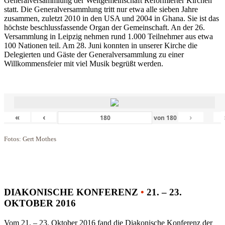
Generalversammlung der Weltgemeinschaft Reformierter Kirchen
statt. Die Generalversammlung tritt nur etwa alle sieben Jahre
zusammen, zuletzt 2010 in den USA und 2004 in Ghana. Sie ist das
höchste beschlussfassende Organ der Gemeinschaft. An der 26.
Versammlung in Leipzig nehmen rund 1.000 Teilnehmer aus etwa
100 Nationen teil. Am 28. Juni konnten in unserer Kirche die
Delegierten und Gäste der Generalversammlung zu einer
Willkommensfeier mit viel Musik begrüßt werden.
«
‹
›
von
180
Fotos: Gert Mothes
DIAKONISCHE KONFERENZ
•
21. – 23.
OKTOBER 2016
Vom 21. – 23. Oktober 2016 fand die Diakonische Konferenz der