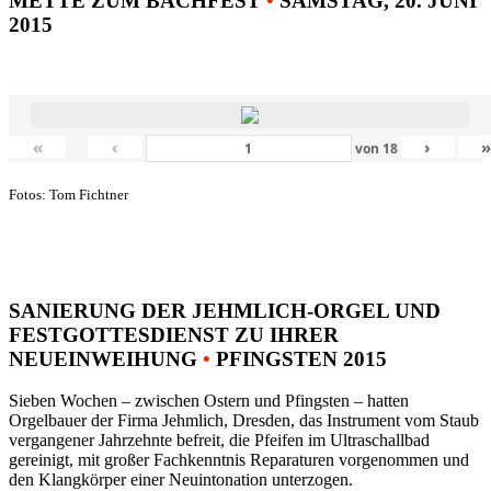
METTE ZUM BACHFEST
•
SAMSTAG, 20. JUNI
2015
«
‹
›
von
18
Fotos: Tom Fichtner
SANIERUNG DER JEHMLICH-ORGEL UND
FESTGOTTESDIENST ZU IHRER
NEUEINWEIHUNG
•
PFINGSTEN 2015
Sieben Wochen – zwischen Ostern und Pfingsten – hatten
Orgelbauer der Firma Jehmlich, Dresden, das Instrument vom Staub
vergangener Jahrzehnte befreit, die Pfeifen im Ultraschallbad
gereinigt, mit großer Fachkenntnis Reparaturen vorgenommen und
den Klangkörper einer Neuintonation unterzogen.