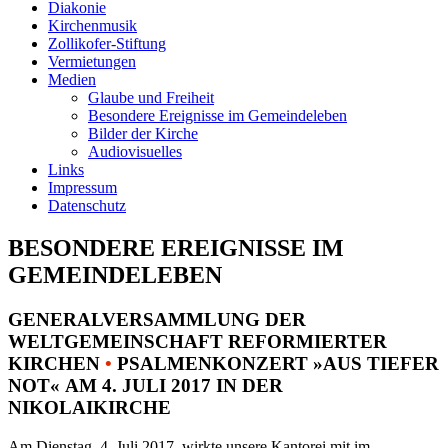
Diakonie
Kirchenmusik
Zollikofer-Stiftung
Vermietungen
Medien
Glaube und Freiheit
Besondere Ereignisse im Gemeindeleben
Bilder der Kirche
Audiovisuelles
Links
Impressum
Datenschutz
BESONDERE EREIGNISSE IM
GEMEINDELEBEN
GENERALVERSAMMLUNG DER
WELTGEMEINSCHAFT REFORMIERTER
KIRCHEN
•
PSALMENKONZERT »AUS TIEFER
NOT« AM 4. JULI 2017 IN DER
NIKOLAIKIRCHE
Am Dienstag, 4. Juli 2017, wirkte unsere Kantorei mit im