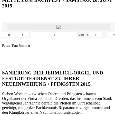
METTE ZUM BACHFEST
•
SAMSTAG, 20. JUNI
2015
«
‹
›
von
18
Fotos: Tom Fichtner
SANIERUNG DER JEHMLICH-ORGEL UND
FESTGOTTESDIENST ZU IHRER
NEUEINWEIHUNG
•
PFINGSTEN 2015
Sieben Wochen – zwischen Ostern und Pfingsten – hatten
Orgelbauer der Firma Jehmlich, Dresden, das Instrument vom Staub
vergangener Jahrzehnte befreit, die Pfeifen im Ultraschallbad
gereinigt, mit großer Fachkenntnis Reparaturen vorgenommen und
den Klangkörper einer Neuintonation unterzogen.