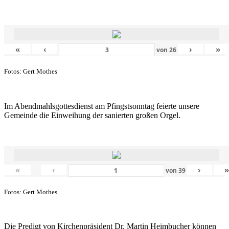
«
‹
›
»
von
26
Fotos: Gert Mothes
Im Abendmahlsgottesdienst am Pfingstsonntag feierte unsere
Gemeinde die Einweihung der sanierten großen Orgel.
«
‹
›
von
39
Fotos: Gert Mothes
Die Predigt von Kirchenpräsident Dr. Martin Heimbucher können