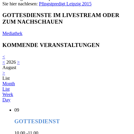
Sie hier nachlesen:
Pfingstpredigt Leipzig 2015
GOTTESDIENSTE IM LIVESTREAM ODER
ZUM NACHSCHAUEN
Mediathek
KOMMENDE VERANSTALTUNGEN
<
<
2026
>
August
>
List
Month
List
Week
Day
09
GOTTESDIENST
10.00 -11.00