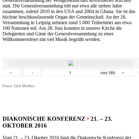
Generalversammlung der Weltgemeinschaft Reformierter Kirchen
statt. Die Generalversammlung tritt nur etwa alle sieben Jahre
zusammen, zuletzt 2010 in den USA und 2004 in Ghana. Sie ist das
höchste beschlussfassende Organ der Gemeinschaft. An der 26.
Versammlung in Leipzig nehmen rund 1.000 Teilnehmer aus etwa
100 Nationen teil. Am 28. Juni konnten in unserer Kirche die
Delegierten und Gäste der Generalversammlung zu einer
Willkommensfeier mit viel Musik begrüßt werden.
«
‹
›
von
180
Fotos: Gert Mothes
DIAKONISCHE KONFERENZ
•
21. – 23.
OKTOBER 2016
Vom 21. – 23. Oktober 2016 fand die Diakonische Konferenz der