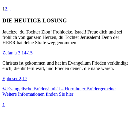
1
2
...
DIE HEUTIGE LOSUNG
Jauchze, du Tochter Zion! Frohlocke, Israel! Freue dich und sei
fröhlich von ganzem Herzen, du Tochter Jerusalem! Denn der
HERR hat deine Strafe weggenommen.
Zefanja 3,14-15
Christus ist gekommen und hat im Evangelium Frieden verkündigt
euch, die ihr fern wart, und Frieden denen, die nahe waren.
Epheser 2,17
© Evangelische Brüder-Unität – Herrnhuter Brüdergemeine
Weitere Informationen finden Sie hier
↑