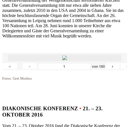
Generalversammlung der Weltgemeinschaft Reformierter Kirchen
statt. Die Generalversammlung tritt nur etwa alle sieben Jahre
zusammen, zuletzt 2010 in den USA und 2004 in Ghana. Sie ist das
höchste beschlussfassende Organ der Gemeinschaft. An der 26.
Versammlung in Leipzig nehmen rund 1.000 Teilnehmer aus etwa
100 Nationen teil. Am 28. Juni konnten in unserer Kirche die
Delegierten und Gäste der Generalversammlung zu einer
Willkommensfeier mit viel Musik begrüßt werden.
«
‹
›
von
180
Fotos: Gert Mothes
DIAKONISCHE KONFERENZ
•
21. – 23.
OKTOBER 2016
Vom 21. – 23. Oktober 2016 fand die Diakonische Konferenz der