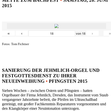
METTE ZUM BACHFEST
•
SAMSTAG, 20. JUNI
2015
«
‹
›
von
18
Fotos: Tom Fichtner
SANIERUNG DER JEHMLICH-ORGEL UND
FESTGOTTESDIENST ZU IHRER
NEUEINWEIHUNG
•
PFINGSTEN 2015
Sieben Wochen – zwischen Ostern und Pfingsten – hatten
Orgelbauer der Firma Jehmlich, Dresden, das Instrument vom Staub
vergangener Jahrzehnte befreit, die Pfeifen im Ultraschallbad
gereinigt, mit großer Fachkenntnis Reparaturen vorgenommen und
den Klangkörper einer Neuintonation unterzogen.