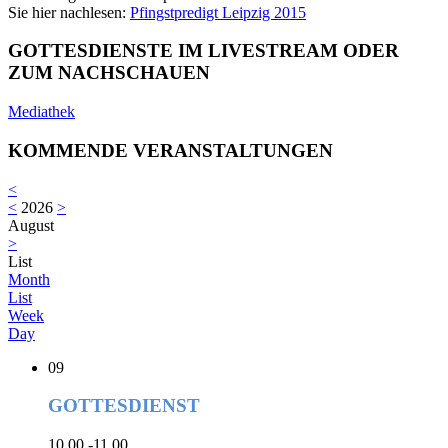
Sie hier nachlesen:
Pfingstpredigt Leipzig 2015
GOTTESDIENSTE IM LIVESTREAM ODER
ZUM NACHSCHAUEN
Mediathek
KOMMENDE VERANSTALTUNGEN
<
<
2026
>
August
>
List
Month
List
Week
Day
09
GOTTESDIENST
10.00 -11.00