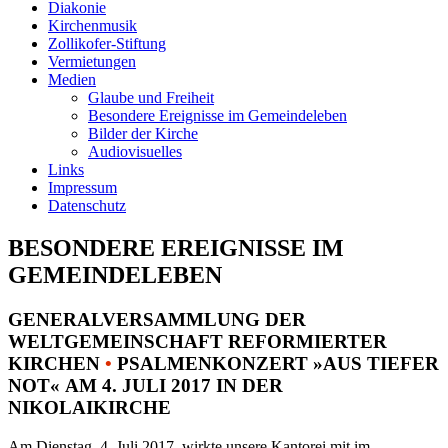
Diakonie
Kirchenmusik
Zollikofer-Stiftung
Vermietungen
Medien
Glaube und Freiheit
Besondere Ereignisse im Gemeindeleben
Bilder der Kirche
Audiovisuelles
Links
Impressum
Datenschutz
BESONDERE EREIGNISSE IM
GEMEINDELEBEN
GENERALVERSAMMLUNG DER
WELTGEMEINSCHAFT REFORMIERTER
KIRCHEN
•
PSALMENKONZERT »AUS TIEFER
NOT« AM 4. JULI 2017 IN DER
NIKOLAIKIRCHE
Am Dienstag, 4. Juli 2017, wirkte unsere Kantorei mit im