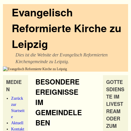
Evangelisch
Reformierte Kirche zu
Leipzig
Dies ist die Website der Evangelisch Reformierten
Kirchengemeinde zu Leipzig.
BESONDERE
MEDIE
GOTTE
N
SDIENS
EREIGNISSE
TE IM
Zurück
IM
LIVEST
zur
GEMEINDELE
REAM
Startseit
e
ODER
BEN
Aktuell
ZUM
Kontakt