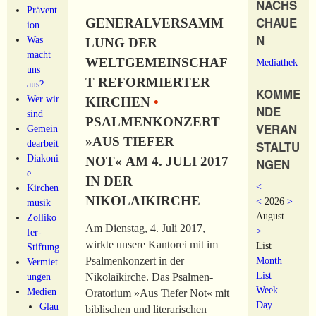
NACHS
Prävent
CHAUE
GENERALVERSAMM
ion
N
Was
LUNG DER
macht
WELTGEMEINSCHAF
Mediathek
uns
T REFORMIERTER
aus?
KOMME
Wer wir
KIRCHEN
•
NDE
sind
PSALMENKONZERT
VERAN
Gemein
»AUS TIEFER
dearbeit
STALTU
Diakoni
NOT« AM 4. JULI 2017
NGEN
e
IN DER
<
Kirchen
NIKOLAIKIRCHE
<
2026
>
musik
August
Zolliko
Am Dienstag, 4. Juli 2017,
>
fer-
wirkte unsere Kantorei mit im
List
Stiftung
Month
Psalmenkonzert in der
Vermiet
List
ungen
Nikolaikirche. Das Psalmen-
Week
Medien
Oratorium »Aus Tiefer Not« mit
Day
Glau
biblischen und literarischen