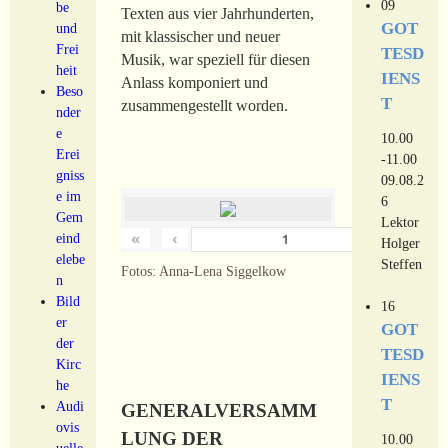
09
be
Texten aus vier Jahrhunderten,
GOT
und
mit klassischer und neuer
Frei
TESD
Musik, war speziell für diesen
heit
IENS
Anlass komponiert und
Beso
T
zusammengestellt worden.
nder
e
10.00
Erei
-11.00
gniss
09.08.2
e im
6
Gem
Lektor
«
‹
›
eind
von
18
Holger
elebe
Steffen
Fotos: Anna-Lena Siggelkow
n
Bild
16
er
GOT
der
TESD
Kirc
IENS
he
T
Audi
GENERALVERSAMM
ovis
LUNG DER
10.00
uelle