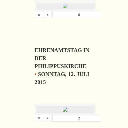
«
‹
›
von
6
EHRENAMTSTAG IN
DER
PHILIPPUSKIRCHE
•
SONNTAG, 12. JULI
2015
«
‹
›
von
57