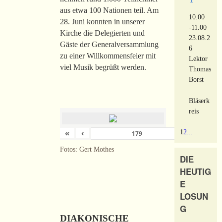
aus etwa 100 Nationen teil. Am
10.00
28. Juni konnten in unserer
-11.00
Kirche die Delegierten und
23.08.2
Gäste der Generalversammlung
6
zu einer Willkommensfeier mit
Lektor
viel Musik begrüßt werden.
Thomas
Borst
Bläserk
reis
«
‹
›
1
2
...
von
180
Fotos: Gert Mothes
DIE
HEUTIG
E
LOSUN
G
DIAKONISCHE