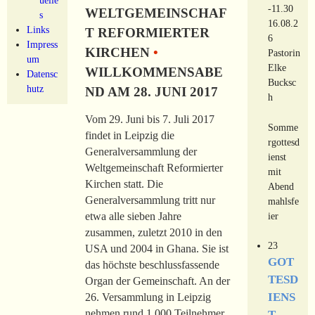
-11.30
WELTGEMEINSCHAF
s
16.08.2
Links
T REFORMIERTER
6
Impress
KIRCHEN
•
Pastorin
um
Elke
WILLKOMMENSABE
Datensc
Bucksc
hutz
ND AM 28. JUNI 2017
h
Vom 29. Juni bis 7. Juli 2017
Somme
findet in Leipzig die
rgottesd
Generalversammlung der
ienst
Weltgemeinschaft Reformierter
mit
Kirchen statt. Die
Abend
Generalversammlung tritt nur
mahlsfe
ier
etwa alle sieben Jahre
zusammen, zuletzt 2010 in den
23
USA und 2004 in Ghana. Sie ist
GOT
das höchste beschlussfassende
TESD
Organ der Gemeinschaft. An der
IENS
26. Versammlung in Leipzig
nehmen rund 1.000 Teilnehmer
T