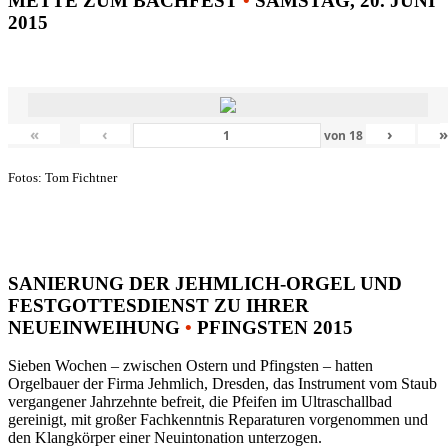
METTE ZUM BACHFEST
•
SAMSTAG, 20. JUNI
2015
«
‹
›
von
18
Fotos: Tom Fichtner
SANIERUNG DER JEHMLICH-ORGEL UND
FESTGOTTESDIENST ZU IHRER
NEUEINWEIHUNG
•
PFINGSTEN 2015
Sieben Wochen – zwischen Ostern und Pfingsten – hatten
Orgelbauer der Firma Jehmlich, Dresden, das Instrument vom Staub
vergangener Jahrzehnte befreit, die Pfeifen im Ultraschallbad
gereinigt, mit großer Fachkenntnis Reparaturen vorgenommen und
den Klangkörper einer Neuintonation unterzogen.