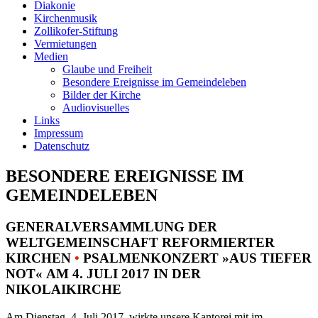
Diakonie
Kirchenmusik
Zollikofer-Stiftung
Vermietungen
Medien
Glaube und Freiheit
Besondere Ereignisse im Gemeindeleben
Bilder der Kirche
Audiovisuelles
Links
Impressum
Datenschutz
BESONDERE EREIGNISSE IM
GEMEINDELEBEN
GENERALVERSAMMLUNG DER
WELTGEMEINSCHAFT REFORMIERTER
KIRCHEN
•
PSALMENKONZERT »AUS TIEFER
NOT« AM 4. JULI 2017 IN DER
NIKOLAIKIRCHE
Am Dienstag, 4. Juli 2017, wirkte unsere Kantorei mit im