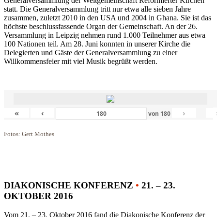
Generalversammlung der Weltgemeinschaft Reformierter Kirchen
statt. Die Generalversammlung tritt nur etwa alle sieben Jahre
zusammen, zuletzt 2010 in den USA und 2004 in Ghana. Sie ist das
höchste beschlussfassende Organ der Gemeinschaft. An der 26.
Versammlung in Leipzig nehmen rund 1.000 Teilnehmer aus etwa
100 Nationen teil. Am 28. Juni konnten in unserer Kirche die
Delegierten und Gäste der Generalversammlung zu einer
Willkommensfeier mit viel Musik begrüßt werden.
«
‹
›
von
180
Fotos: Gert Mothes
DIAKONISCHE KONFERENZ
•
21. – 23.
OKTOBER 2016
Vom 21. – 23. Oktober 2016 fand die Diakonische Konferenz der