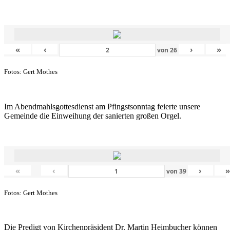
«
‹
›
»
von
26
Fotos: Gert Mothes
Im Abendmahlsgottesdienst am Pfingstsonntag feierte unsere
Gemeinde die Einweihung der sanierten großen Orgel.
«
‹
›
von
39
Fotos: Gert Mothes
Die Predigt von Kirchenpräsident Dr. Martin Heimbucher können