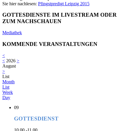
Sie hier nachlesen:
Pfingstpredigt Leipzig 2015
GOTTESDIENSTE IM LIVESTREAM ODER
ZUM NACHSCHAUEN
Mediathek
KOMMENDE VERANSTALTUNGEN
<
<
2026
>
August
>
List
Month
List
Week
Day
09
GOTTESDIENST
10.00 -11.00