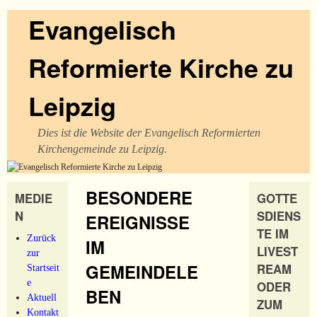
Evangelisch
Reformierte Kirche zu
Leipzig
Dies ist die Website der Evangelisch Reformierten
Kirchengemeinde zu Leipzig.
BESONDERE
MEDIE
GOTTE
N
SDIENS
EREIGNISSE
TE IM
Zurück
IM
LIVEST
zur
GEMEINDELE
REAM
Startseit
e
ODER
BEN
Aktuell
ZUM
Kontakt