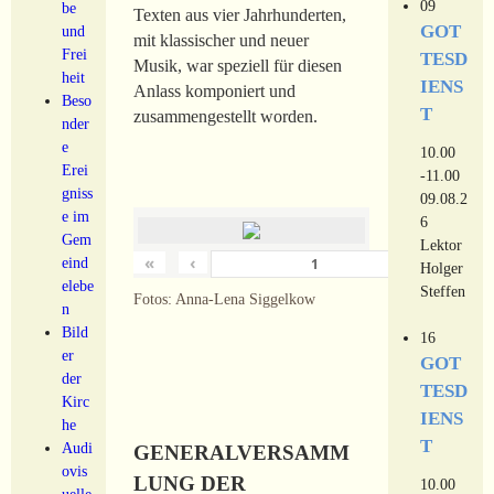
09
be
Texten aus vier Jahrhunderten,
GOT
und
mit klassischer und neuer
Frei
TESD
Musik, war speziell für diesen
heit
IENS
Anlass komponiert und
Beso
T
zusammengestellt worden.
nder
e
10.00
Erei
-11.00
gniss
09.08.2
e im
6
Gem
Lektor
«
‹
›
eind
von
18
Holger
elebe
Steffen
Fotos: Anna-Lena Siggelkow
n
Bild
16
er
GOT
der
TESD
Kirc
IENS
he
T
Audi
GENERALVERSAMM
ovis
LUNG DER
10.00
uelle