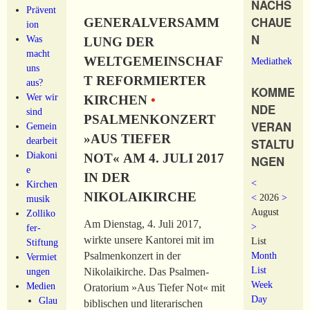
NACHS
Prävent
CHAUE
GENERALVERSAMM
ion
N
Was
LUNG DER
macht
WELTGEMEINSCHAF
Mediathek
uns
T REFORMIERTER
aus?
KOMME
Wer wir
KIRCHEN
•
NDE
sind
PSALMENKONZERT
VERAN
Gemein
»AUS TIEFER
dearbeit
STALTU
Diakoni
NOT« AM 4. JULI 2017
NGEN
e
IN DER
<
Kirchen
NIKOLAIKIRCHE
<
2026
>
musik
August
Zolliko
Am Dienstag, 4. Juli 2017,
>
fer-
wirkte unsere Kantorei mit im
List
Stiftung
Month
Psalmenkonzert in der
Vermiet
List
ungen
Nikolaikirche. Das Psalmen-
Week
Medien
Oratorium »Aus Tiefer Not« mit
Day
Glau
biblischen und literarischen