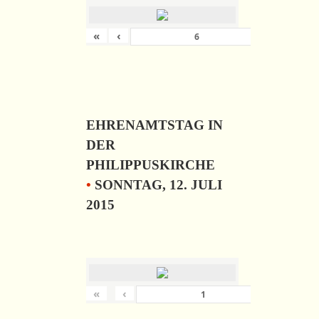
«
‹
›
von
6
EHRENAMTSTAG IN
DER
PHILIPPUSKIRCHE
•
SONNTAG, 12. JULI
2015
«
‹
›
von
57