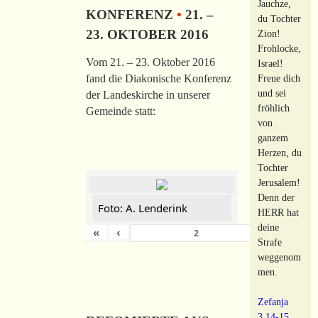
Jauchze,
KONFERENZ
•
21. –
du Tochter
23. OKTOBER 2016
Zion!
Frohlocke,
Vom 21. – 23. Oktober 2016
Israel!
Freue dich
fand die Diakonische Konferenz
und sei
der Landeskirche in unserer
fröhlich
Gemeinde statt:
von
ganzem
Herzen, du
Tochter
Jerusalem!
Denn der
Foto: A. Lenderink
HERR hat
deine
«
‹
›
von
149
Strafe
weggenom
men.
Zefanja
3,14-15