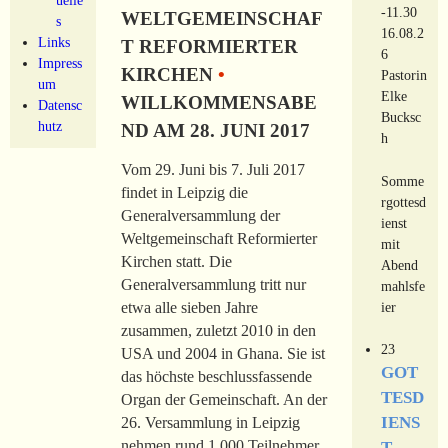
-11.30
WELTGEMEINSCHAF
s
16.08.2
Links
T REFORMIERTER
6
Impress
KIRCHEN
•
Pastorin
um
Elke
WILLKOMMENSABE
Datensc
Bucksc
hutz
ND AM 28. JUNI 2017
h
Vom 29. Juni bis 7. Juli 2017
Somme
findet in Leipzig die
rgottesd
Generalversammlung der
ienst
Weltgemeinschaft Reformierter
mit
Kirchen statt. Die
Abend
Generalversammlung tritt nur
mahlsfe
ier
etwa alle sieben Jahre
zusammen, zuletzt 2010 in den
23
USA und 2004 in Ghana. Sie ist
GOT
das höchste beschlussfassende
TESD
Organ der Gemeinschaft. An der
IENS
26. Versammlung in Leipzig
nehmen rund 1.000 Teilnehmer
T