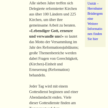
Alle sieben Jahre treffen sich
Unität –
Delegierte reformierter Kirchen
Herrnhuter
Brüdergem
aus über 100 Ländern und 225
eine
Kirchen, um über ihre
Weitere
gemeinsame Arbeit zu beraten.
Informatio
»Lebendiger Gott, erneure
nen finden
und verwandle uns!«
so lautet
Sie hier
das Motto der Versammlung im
Jahr des Reformationsjubiläums;
große Themenbereiche werden
dabei Fragen von Gerechtigkeit,
(Kirchen)-Einheit und
Erneuerung (Reformation)
behandeln.
Jeder Tag wird mit einem
Gottesdienst beginnen und einer
Abendandacht enden. Viele
dieser Gottesdienste finden am