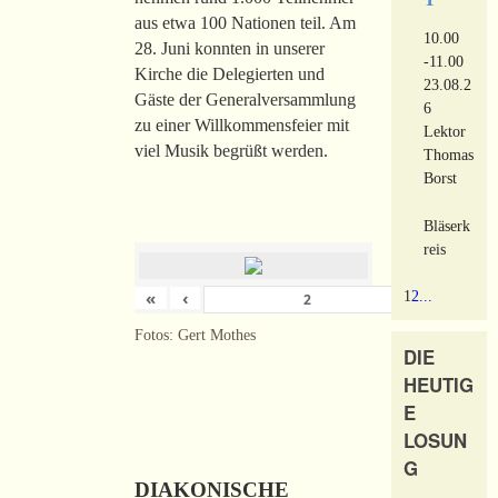
aus etwa 100 Nationen teil. Am
10.00
28. Juni konnten in unserer
-11.00
Kirche die Delegierten und
23.08.2
Gäste der Generalversammlung
6
zu einer Willkommensfeier mit
Lektor
viel Musik begrüßt werden.
Thomas
Borst
Bläserk
reis
«
‹
›
1
2
...
von
180
Fotos: Gert Mothes
DIE
HEUTIG
E
LOSUN
G
DIAKONISCHE