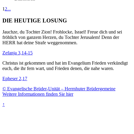
1
2
...
DIE HEUTIGE LOSUNG
Jauchze, du Tochter Zion! Frohlocke, Israel! Freue dich und sei
fröhlich von ganzem Herzen, du Tochter Jerusalem! Denn der
HERR hat deine Strafe weggenommen.
Zefanja 3,14-15
Christus ist gekommen und hat im Evangelium Frieden verkündigt
euch, die ihr fern wart, und Frieden denen, die nahe waren.
Epheser 2,17
© Evangelische Brüder-Unität – Herrnhuter Brüdergemeine
Weitere Informationen finden Sie hier
↑