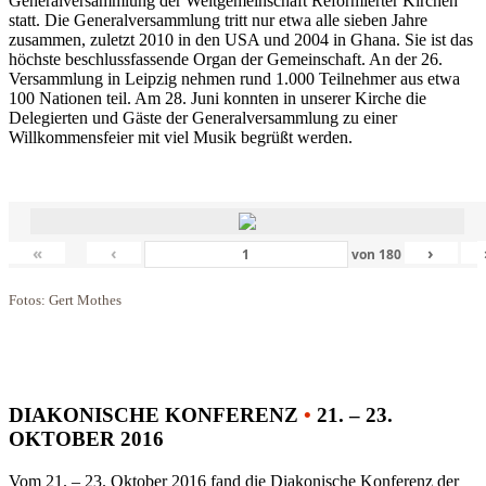
Generalversammlung der Weltgemeinschaft Reformierter Kirchen
statt. Die Generalversammlung tritt nur etwa alle sieben Jahre
zusammen, zuletzt 2010 in den USA und 2004 in Ghana. Sie ist das
höchste beschlussfassende Organ der Gemeinschaft. An der 26.
Versammlung in Leipzig nehmen rund 1.000 Teilnehmer aus etwa
100 Nationen teil. Am 28. Juni konnten in unserer Kirche die
Delegierten und Gäste der Generalversammlung zu einer
Willkommensfeier mit viel Musik begrüßt werden.
«
‹
›
von
180
Fotos: Gert Mothes
DIAKONISCHE KONFERENZ
•
21. – 23.
OKTOBER 2016
Vom 21. – 23. Oktober 2016 fand die Diakonische Konferenz der