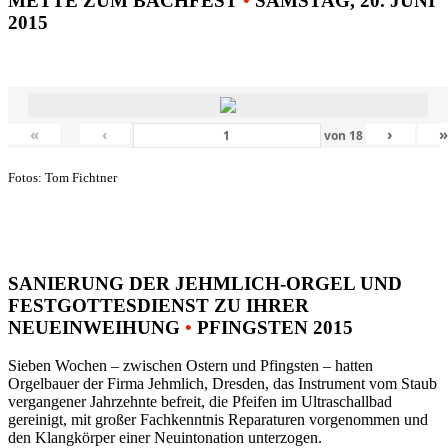
METTE ZUM BACHFEST
•
SAMSTAG, 20. JUNI
2015
«
‹
›
von
18
Fotos: Tom Fichtner
SANIERUNG DER JEHMLICH-ORGEL UND
FESTGOTTESDIENST ZU IHRER
NEUEINWEIHUNG
•
PFINGSTEN 2015
Sieben Wochen – zwischen Ostern und Pfingsten – hatten
Orgelbauer der Firma Jehmlich, Dresden, das Instrument vom Staub
vergangener Jahrzehnte befreit, die Pfeifen im Ultraschallbad
gereinigt, mit großer Fachkenntnis Reparaturen vorgenommen und
den Klangkörper einer Neuintonation unterzogen.