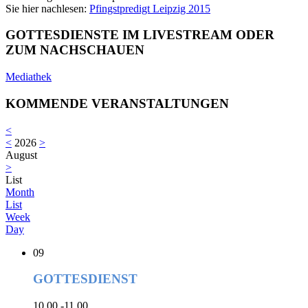
Sie hier nachlesen:
Pfingstpredigt Leipzig 2015
GOTTESDIENSTE IM LIVESTREAM ODER
ZUM NACHSCHAUEN
Mediathek
KOMMENDE VERANSTALTUNGEN
<
<
2026
>
August
>
List
Month
List
Week
Day
09
GOTTESDIENST
10.00 -11.00