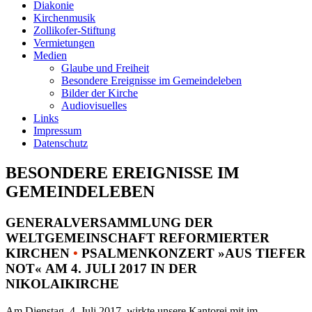
Diakonie
Kirchenmusik
Zollikofer-Stiftung
Vermietungen
Medien
Glaube und Freiheit
Besondere Ereignisse im Gemeindeleben
Bilder der Kirche
Audiovisuelles
Links
Impressum
Datenschutz
BESONDERE EREIGNISSE IM
GEMEINDELEBEN
GENERALVERSAMMLUNG DER
WELTGEMEINSCHAFT REFORMIERTER
KIRCHEN
•
PSALMENKONZERT »AUS TIEFER
NOT« AM 4. JULI 2017 IN DER
NIKOLAIKIRCHE
Am Dienstag, 4. Juli 2017, wirkte unsere Kantorei mit im