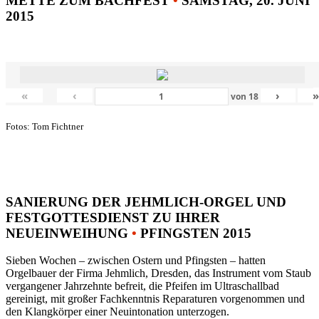
METTE ZUM BACHFEST
•
SAMSTAG, 20. JUNI
2015
«
‹
›
von
18
Fotos: Tom Fichtner
SANIERUNG DER JEHMLICH-ORGEL UND
FESTGOTTESDIENST ZU IHRER
NEUEINWEIHUNG
•
PFINGSTEN 2015
Sieben Wochen – zwischen Ostern und Pfingsten – hatten
Orgelbauer der Firma Jehmlich, Dresden, das Instrument vom Staub
vergangener Jahrzehnte befreit, die Pfeifen im Ultraschallbad
gereinigt, mit großer Fachkenntnis Reparaturen vorgenommen und
den Klangkörper einer Neuintonation unterzogen.