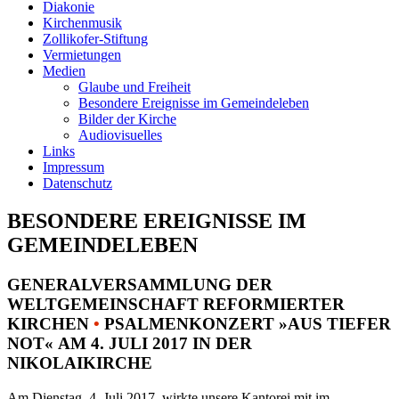
Diakonie
Kirchenmusik
Zollikofer-Stiftung
Vermietungen
Medien
Glaube und Freiheit
Besondere Ereignisse im Gemeindeleben
Bilder der Kirche
Audiovisuelles
Links
Impressum
Datenschutz
BESONDERE EREIGNISSE IM
GEMEINDELEBEN
GENERALVERSAMMLUNG DER
WELTGEMEINSCHAFT REFORMIERTER
KIRCHEN
•
PSALMENKONZERT »AUS TIEFER
NOT« AM 4. JULI 2017 IN DER
NIKOLAIKIRCHE
Am Dienstag, 4. Juli 2017, wirkte unsere Kantorei mit im