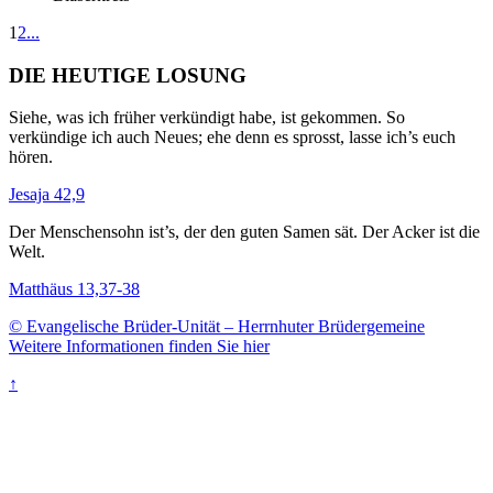
1
2
...
DIE HEUTIGE LOSUNG
Siehe, was ich früher verkündigt habe, ist gekommen. So
verkündige ich auch Neues; ehe denn es sprosst, lasse ich’s euch
hören.
Jesaja 42,9
Der Menschensohn ist’s, der den guten Samen sät. Der Acker ist die
Welt.
Matthäus 13,37-38
© Evangelische Brüder-Unität – Herrnhuter Brüdergemeine
Weitere Informationen finden Sie hier
↑