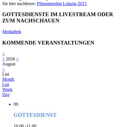
Sie hier nachlesen:
Pfingstpredigt Leipzig 2015
GOTTESDIENSTE IM LIVESTREAM ODER
ZUM NACHSCHAUEN
Mediathek
KOMMENDE VERANSTALTUNGEN
<
<
2026
>
August
>
List
Month
List
Week
Day
09
GOTTESDIENST
10.00 -11.00