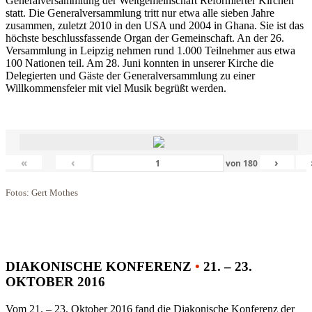
Generalversammlung der Weltgemeinschaft Reformierter Kirchen
statt. Die Generalversammlung tritt nur etwa alle sieben Jahre
zusammen, zuletzt 2010 in den USA und 2004 in Ghana. Sie ist das
höchste beschlussfassende Organ der Gemeinschaft. An der 26.
Versammlung in Leipzig nehmen rund 1.000 Teilnehmer aus etwa
100 Nationen teil. Am 28. Juni konnten in unserer Kirche die
Delegierten und Gäste der Generalversammlung zu einer
Willkommensfeier mit viel Musik begrüßt werden.
«
‹
›
von
180
Fotos: Gert Mothes
DIAKONISCHE KONFERENZ
•
21. – 23.
OKTOBER 2016
Vom 21. – 23. Oktober 2016 fand die Diakonische Konferenz der